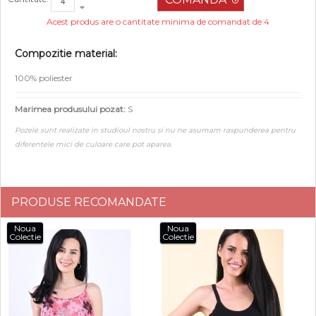
Acest produs are o cantitate minima de comandat de 4
Compozitie material:
100% poliester
Marimea produsului pozat:
S
Pozele sunt realizate in studioul nostru si nu ne asumam raspunderea pentru
diferentele mici de culoare care pot aparea.
PRODUSE RECOMANDATE
Noua
Noua
Colectie
Colectie