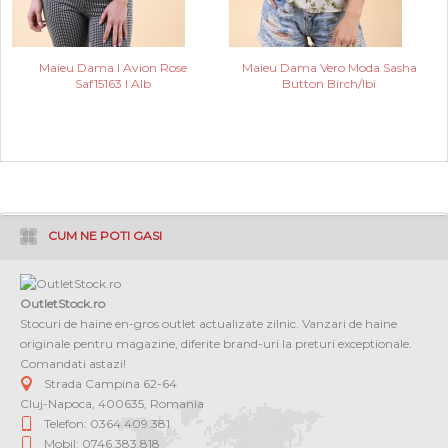
Maieu Dama I Avion Rose
Maieu Dama Vero Moda Sasha
Saf15163 I Alb
Button Birch/Ibi
CUM NE POTI GASI
OutletStock.ro
Stocuri de haine en-gros outlet actualizate zilnic. Vanzari de haine
originale pentru magazine, diferite brand-uri la preturi exceptionale.
Comandati astazi!
Strada Campina 62-64
Cluj-Napoca
,
400635
,
Romania
Telefon: 0364 409.381
Mobil: 0746.383.818