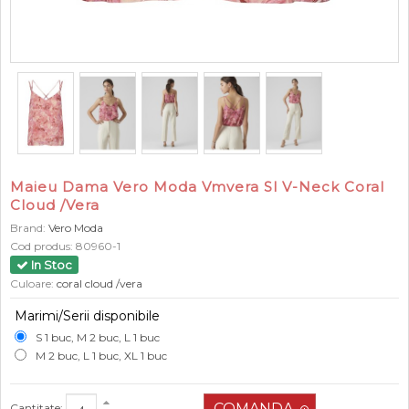
Maieu Dama Vero Moda Vmvera Sl V-Neck Coral
Cloud /Vera
Brand:
Vero Moda
Cod produs:
80960-1
In Stoc
Culoare:
coral cloud /vera
Marimi/Serii disponibile
S 1 buc, M 2 buc, L 1 buc
M 2 buc, L 1 buc, XL 1 buc
Cantitate: