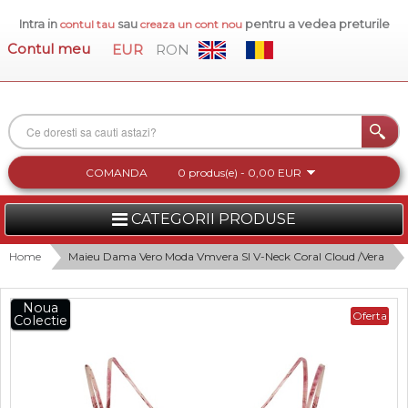
Intra in
sau
pentru a vedea preturile
contul tau
creaza un cont nou
Contul meu
EUR
RON
COMANDA
0 produs(e) - 0,00 EUR
CATEGORII PRODUSE
FEMEI
Home
Maieu Dama Vero Moda Vmvera Sl V-Neck Coral Cloud /Vera
BARBATI
Noua
Oferta
Colectie
INCALTAMINTE DAMA
ACCESORII DAMA
COLECTIA NOUA