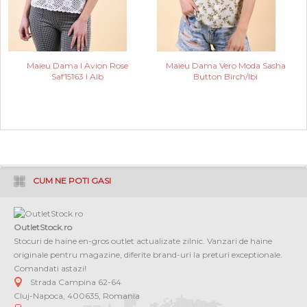
Maieu Dama I Avion Rose
Maieu Dama Vero Moda Sasha
Saf15163 I Alb
Button Birch/Ibi
CUM NE POTI GASI
OutletStock.ro
Stocuri de haine en-gros outlet actualizate zilnic. Vanzari de haine
originale pentru magazine, diferite brand-uri la preturi exceptionale.
Comandati astazi!
Strada Campina 62-64
Cluj-Napoca
,
400635
,
Romania