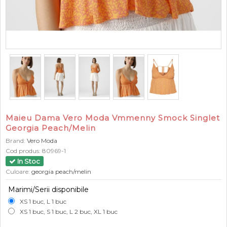
Maieu Dama Vero Moda Vmmenny Smock Singlet
Georgia Peach/Melin
Brand:
Vero Moda
Cod produs:
80969-1
In Stoc
Culoare:
georgia peach/melin
Marimi/Serii disponibile
XS 1 buc, L 1 buc
XS 1 buc, S 1 buc, L 2 buc, XL 1 buc