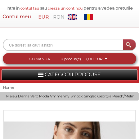
Intra in
sau
pentru a vedea preturile
contul tau
creaza un cont nou
Contul meu
EUR
RON
COMANDA
0 produs(e) - 0,00 EUR
CATEGORII PRODUSE
FEMEI
Home
Maieu Dama Vero Moda Vmmenny Smock Singlet Georgia Peach/Melin
BARBATI
INCALTAMINTE DAMA
ACCESORII DAMA
COLECTIA NOUA