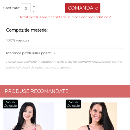
Cantitate:
Acest produs are o cantitate minima de comandat de 2
Compozitie material:
100% vascoza
Marimea produsului pozat:
S
Pozele sunt realizate in studioul nostru si nu ne asumam raspunderea pentru
diferentele mici de culoare care pot aparea.
PRODUSE RECOMANDATE
Noua
Noua
Colectie
Colectie