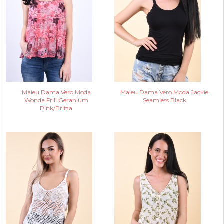
Maieu Dama Vero Moda
Maieu Dama Vero Moda Jackie
Wonda Frill Geranium
Seamless Black
Pink/Britta