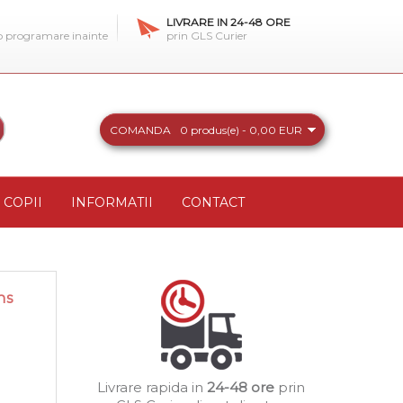
LIVRARE IN 24-48 ORE
 o programare inainte
prin GLS Curier
COMANDA
0 produs(e) - 0,00 EUR
COPII
INFORMATII
CONTACT
ns
Livrare rapida in
24-48 ore
prin