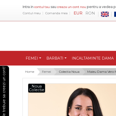
Intra in
sau
pentru a vedea pr
contul tau
creaza un cont nou
EUR
RON
Contul meu
Comanda mea
FEMEI
BARBATI
INCALTAMINTE DAMA
Pentru a vedea preturile trebuie sa creezi un cont!
Home
Femei
Colectia Noua
Maieu Dama Vero M
Noua
Colectie