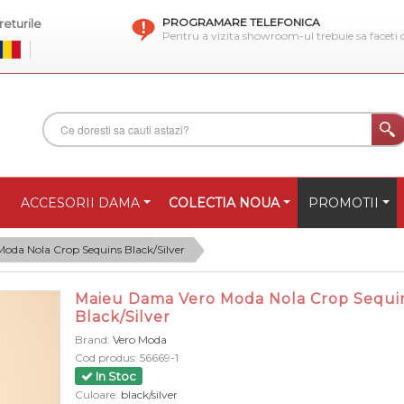
PROGRAMARE TELEFONICA
eturile
Pentru a vizita showroom-ul trebuie sa faceti
ACCESORII DAMA
COLECTIA NOUA
PROMOTII
oda Nola Crop Sequins Black/Silver
Maieu Dama Vero Moda Nola Crop Sequi
Black/Silver
Brand:
Vero Moda
Cod produs:
56669-1
In Stoc
Culoare:
black/silver