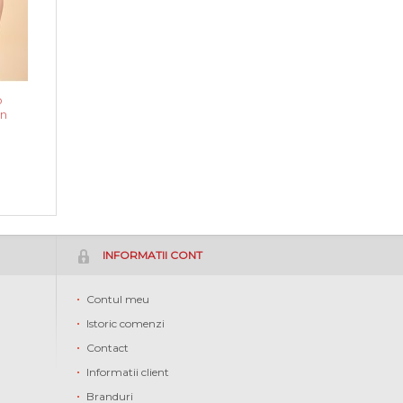
o
on
INFORMATII CONT
Contul meu
Istoric comenzi
Contact
Informatii client
Branduri