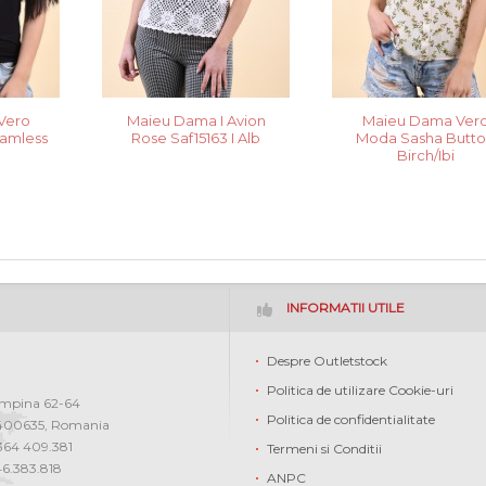
Vero
Maieu Dama I Avion
Maieu Dama Ver
amless
Rose Saf15163 I Alb
Moda Sasha Butt
Birch/Ibi
INFORMATII UTILE
Despre Outletstock
Politica de utilizare Cookie-uri
ampina 62-64
Politica de confidentialitate
400635
,
Romania
0364 409.381
Termeni si Conditii
46.383.818
ANPC