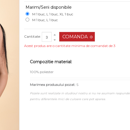
Marimi/Serii disponibile
M 1 buc, L 1 buc, XL 1 buc
M 1 buc, L 1 buc
Cantitate:
Acest produs are o cantitate minima de comandat de 3
Compozitie material:
100% poliester
Marimea produsului pozat:
S
Pozele sunt realizate in studioul nostru si nu ne asumam raspunde
pentru diferentele mici de culoare care pot aparea.