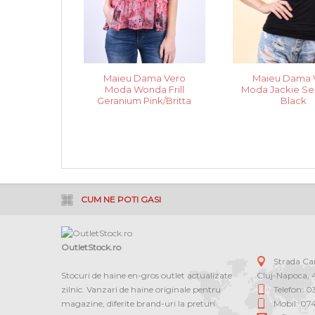
Maieu Dama Vero
Maieu Dama 
Moda Wonda Frill
Moda Jackie Se
Geranium Pink/Britta
Black
CUM NE POTI GASI
OutletStock.ro
Strada C
Stocuri de haine en-gros outlet actualizate
Cluj-Napoca
,
zilnic. Vanzari de haine originale pentru
Telefon: 
magazine, diferite brand-uri la preturi
Mobil: 07