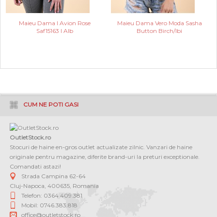
Maieu Dama I Avion Rose
Maieu Dama Vero Moda Sasha
Saf15163 I Alb
Button Birch/Ibi
CUM NE POTI GASI
OutletStock.ro
Stocuri de haine en-gros outlet actualizate zilnic. Vanzari de haine
originale pentru magazine, diferite brand-uri la preturi exceptionale.
Comandati astazi!
Strada Campina 62-64
Cluj-Napoca
,
400635
,
Romania
Telefon: 0364 409.381
Mobil: 0746.383.818
office@outletstock.ro