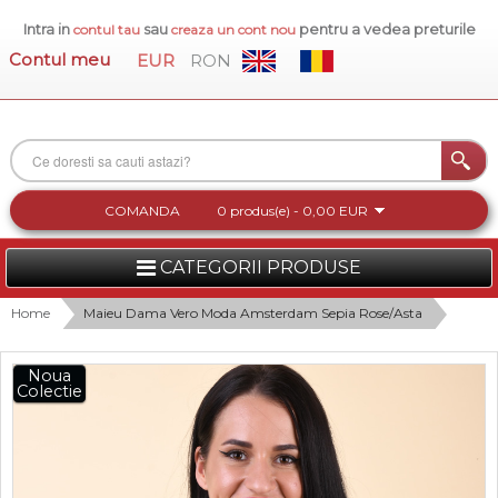
Intra in
sau
pentru a vedea preturile
contul tau
creaza un cont nou
Contul meu
EUR
RON
COMANDA
0 produs(e) - 0,00 EUR
CATEGORII PRODUSE
FEMEI
Home
Maieu Dama Vero Moda Amsterdam Sepia Rose/Asta
BARBATI
Noua
Colectie
INCALTAMINTE DAMA
ACCESORII DAMA
COLECTIA NOUA