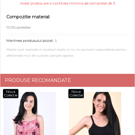
Acest produs are o cantitate minima de comandat de 3
Compozitie material:
100% poliester
Marimea produsului pozat:
S
Pozele sunt realizate in studioul nostru si nu ne asumam raspunderea pentru
diferentele mici de culoare care pot aparea.
PRODUSE RECOMANDATE
Noua
Noua
Colectie
Colectie