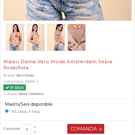
Maieu Dama Vero Moda Amsterdam Sepia
Rose/Asta
Brand:
Vero Moda
Cod produs:
56654-1
In Stoc
Culoare:
sepia rose/asta
Marimi/Serii disponibile
XS 2 buc, S 1 buc
Cantitate: