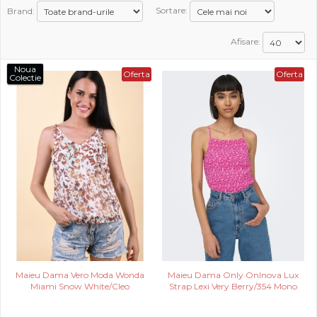
Brand:
Sortare:
PROMOTII
Afisare:
COPII
Noua
Oferta
Oferta
Colectie
INFORMATII
CONTACT
Maieu Dama Vero Moda Wonda
Maieu Dama Only Onlnova Lux
Miami Snow White/Cleo
Strap Lexi Very Berry/354 Mono