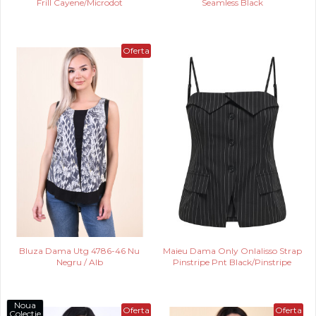
Frill Cayene/Microdot
Seamless Black
Oferta
Bluza Dama Utg 4786-46 Nu
Maieu Dama Only Onlalisso Strap
Negru / Alb
Pinstripe Pnt Black/Pinstripe
Noua
Oferta
Oferta
Colectie