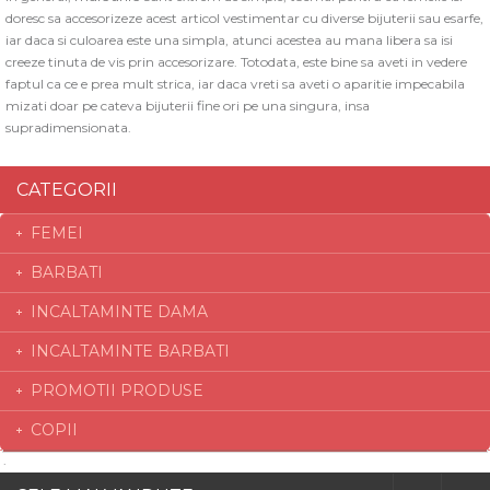
doresc sa accesorizeze acest articol vestimentar cu diverse bijuterii sau esarfe,
iar daca si culoarea este una simpla, atunci acestea au mana libera sa isi
creeze tinuta de vis prin accesorizare. Totodata, este bine sa aveti in vedere
faptul ca ce e prea mult strica, iar daca vreti sa aveti o aparitie impecabila
mizati doar pe cateva bijuterii fine ori pe una singura, insa
supradimensionata.
CATEGORII
FEMEI
BARBATI
INCALTAMINTE DAMA
INCALTAMINTE BARBATI
PROMOTII PRODUSE
COPII