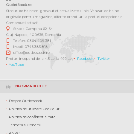
OutletStock.ro
Stocuri de haine en-gros outlet actualizate zilnic. Vanzari de haine
originale pentru magazine, diferite brand-uri la preturi exceptionale.
Comandati astazi!
Strada Campina 62-64
Cluj-Napoca
,
400635
,
Romania
Telefon: 0364 409.381
Mobil: 0746.383.818
office@outletstock.ro
Preturi incepand de la 4.5 Lei la 499 Lei.
Facebook
Twitter
YouTube
INFORMATII UTILE
Despre Outletstock
Politica de utilizare Cookie-uri
Politica de confidentialitate
Termeni si Conditii
ANPC