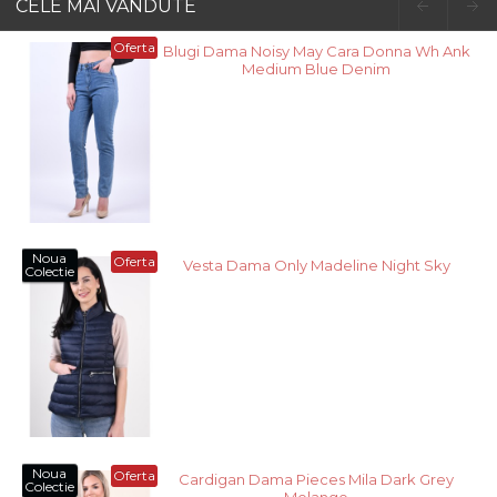
CELE MAI VANDUTE
Oferta
Blugi Dama Noisy May Cara Donna Wh Ank
Medium Blue Denim
Noua
Oferta
Vesta Dama Only Madeline Night Sky
Colectie
Noua
Oferta
Cardigan Dama Pieces Mila Dark Grey
Colectie