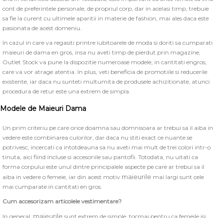
cont de preferintele personale, de propriul corp, dar in acelasi timp, trebuie
sa fie la curent cu ultimele aparitii in materie de fashion, mai ales daca este
pasionata de acest domeniu.
In cazul in care va regasiti printre iubitoarele de moda si doriti sa cumparati
maieuri de dama en gros, insa nu aveti timp de pierdut prin magazine,
Outlet Stock va pune la dispozitie numeroase modele, in cantitati engros,
care va vor atrage atentia. In plus, veti beneficia de promotiile si reducerile
existente, iar daca nu sunteti multumita de produsele achizitionate, atunci
procedura de retur este una extrem de simpla.
Modele de Maieuri Dama
Un prim criteriu pe care orice doamna sau domnisoara ar trebui sa il aiba in
vedere este combinarea culorilor, dar daca nu stiti exact ce nuante se
potrivesc, incercati ca intotdeauna sa nu aveti mai mult de trei colori intr-o
tinuta, aici fiind incluse si accesoriile sau pantofii. Totodata, nu uitati ca
forma corpului este unul dintre principalele aspecte pe care ar trebui sa il
maieurile
aiba in vedere o femeie, iar din acest motiv
mai largi sunt cele
mai cumparate in cantitati en gros.
Cum accesorizam articolele vestimentare?
maieurile
In general,
sunt extrem de simple, tocmai pentru ca femeile isi