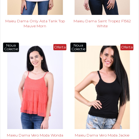
Maieu Dama Only Asta Tank Top
Maieu Dama Saint Tropez F1562
Mauve Morn
White
Noua
Noua
Oferta
Oferta
Colectie
Colectie
Maieu Dama Vero Moda Wonda
Maieu Dama Vero Moda Jackie