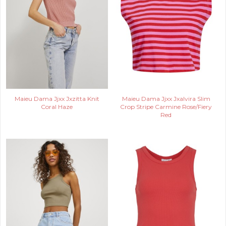
Maieu Dama Jjxx Jxzitta Knit
Maieu Dama Jjxx Jxalvira Slim
Coral Haze
Crop Stripe Carmine Rose/Fiery
Red