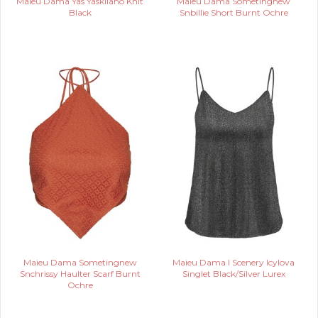
Maieu Dama Yas Yaskilano Knit
Maieu Dama Sometingnew
Black
Snbillie Short Burnt Ochre
Maieu Dama Sometingnew
Maieu Dama I Scenery Icylova
Snchrissy Haulter Scarf Burnt
Singlet Black/Silver Lurex
Ochre