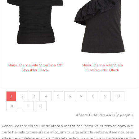
Maieu Dama Vila Vipartina Off
Maieu Dama Vila Vilala
Shoulder Black
Oneshoulder Black
1
2
3
4
5
6
7
8
9
10
11
....
>
>|
Afisare 1 - 40 din 442 (12 Pagini)
Pentru ca temperaturile de afara sunt tot mai pozitive putem sa dam la o
parte hainele groase si sa le inlocuim cu alte articole vestimentare noi, ce se
afla in tendintele acestui an. Totodata, este important ca orice femeie sa tina