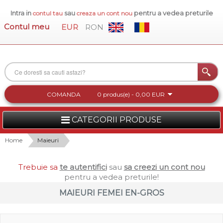
Intra in
sau
pentru a vedea preturile
contul tau
creaza un cont nou
Contul meu
EUR
RON
COMANDA
0 produs(e) - 0,00 EUR
CATEGORII PRODUSE
FEMEI
Home
Maieuri
BARBATI
Trebuie sa
te autentifici
sau
sa creezi un cont nou
pentru a vedea preturile!
INCALTAMINTE DAMA
MAIEURI FEMEI EN-GROS
ACCESORII DAMA
COLECTIA NOUA