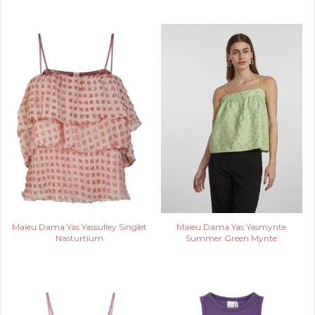
Maieu Dama Yas Yassulley Singlet
Maieu Dama Yas Yasmynte
Nasturtium
Summer Green Mynte