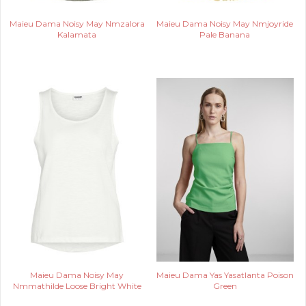
Maieu Dama Noisy May Nmzalora
Maieu Dama Noisy May Nmjoyride
Kalamata
Pale Banana
Maieu Dama Noisy May
Maieu Dama Yas Yasatlanta Poison
Nmmathilde Loose Bright White
Green