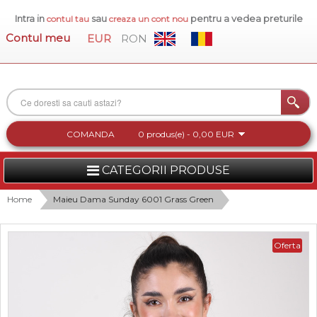
Intra in
sau
pentru a vedea preturile
contul tau
creaza un cont nou
Contul meu
EUR
RON
COMANDA
0 produs(e) - 0,00 EUR
CATEGORII PRODUSE
FEMEI
Home
Maieu Dama Sunday 6001 Grass Green
BARBATI
Oferta
INCALTAMINTE DAMA
ACCESORII DAMA
COLECTIA NOUA