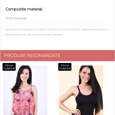
Compozitie material:
100% bumbac
Pozele sunt realizate in studioul nostru si nu ne asumam raspunderea pentru
diferentele mici de culoare care pot aparea.
PRODUSE RECOMANDATE
Noua
Noua
Colectie
Colectie