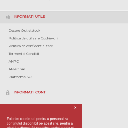
INFORMATII UTILE
Despre Outletstock
Politica de utilizare Cookie-uri
Politica de confidentialitate
Termeni si Conditii
ANPC
ANPC SAL
Platforma SOL
INFORMATII CONT
Contul meu
X
Istoric comenzi
Folosim cookie-uri pentru a personaliza
Contact
conținutul disponibil pe acest site, pentru a
oferi funcționalităti specifice social media și