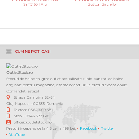
Saf15163 I Alb
Button Birch/Ibi
CUM NE POTI GASI
OutletStock.ro
Stocuri de haine en-gros outlet actualizate zilnic. Vanzari de haine
originale pentru magazine, diferite brand-uri la preturi exceptionale.
Comandati astazi!
Strada Campina 62-64
Cluj-Napoca
,
400635
,
Romania
Telefon: 0364 409.381
Mobil: 0746.383.818
office@outletstock.ro
Preturi incepand de la 4.5 Lei la 499 Lei.
Facebook
Twitter
YouTube