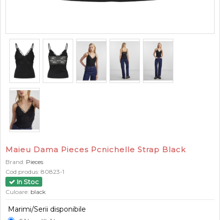
Maieu Dama Pieces Pcnichelle Strap Black
Brand:
Pieces
Cod produs:
80823-1
In Stoc
Culoare:
black
Marimi/Serii disponibile