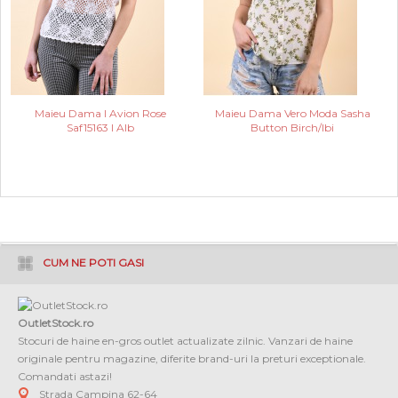
Maieu Dama I Avion Rose
Maieu Dama Vero Moda Sasha
Saf15163 I Alb
Button Birch/Ibi
CUM NE POTI GASI
OutletStock.ro
Stocuri de haine en-gros outlet actualizate zilnic. Vanzari de haine
originale pentru magazine, diferite brand-uri la preturi exceptionale.
Comandati astazi!
Strada Campina 62-64