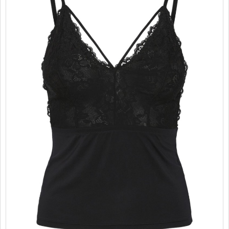
PROMOTII
COPII
INFORMATII
CONTACT