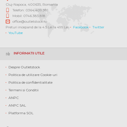
Cluj-Napoca
,
400635
,
Romania
Telefon: 0364 409.381
Mobil: 0746.383.818
office@outletstock.ro
Preturi incepand de la 4.5 Lei la 499 Lei.
Facebook
Twitter
YouTube
INFORMATII UTILE
Despre Outletstock
Politica de utilizare Cookie-uri
Politica de confidentialitate
Termeni si Conditii
ANPC
ANPC SAL
Platforma SOL