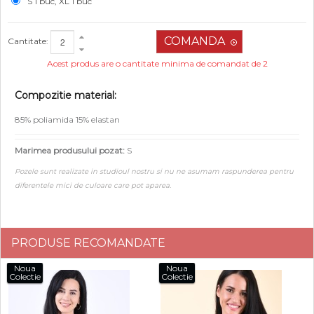
S 1 buc, XL 1 buc
Cantitate:
Acest produs are o cantitate minima de comandat de 2
Compozitie material:
85% poliamida 15% elastan
Marimea produsului pozat:
S
Pozele sunt realizate in studioul nostru si nu ne asumam raspunderea pentru
diferentele mici de culoare care pot aparea.
PRODUSE RECOMANDATE
Noua
Noua
Colectie
Colectie