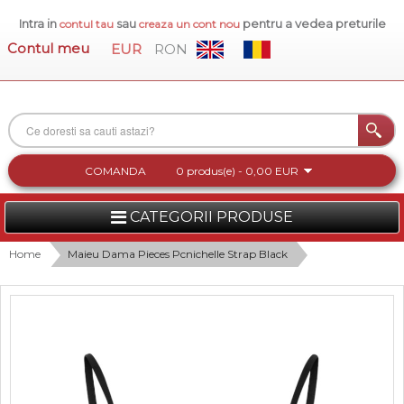
Intra in
sau
pentru a vedea preturile
contul tau
creaza un cont nou
Contul meu
EUR
RON
COMANDA
0 produs(e) - 0,00 EUR
CATEGORII PRODUSE
FEMEI
Home
Maieu Dama Pieces Pcnichelle Strap Black
BARBATI
INCALTAMINTE DAMA
ACCESORII DAMA
COLECTIA NOUA