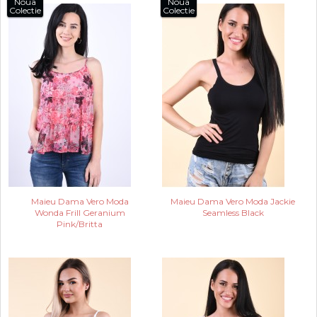
Noua
Noua
Colectie
Colectie
Maieu Dama Vero Moda
Maieu Dama Vero Moda Jackie
Wonda Frill Geranium
Seamless Black
Pink/Britta