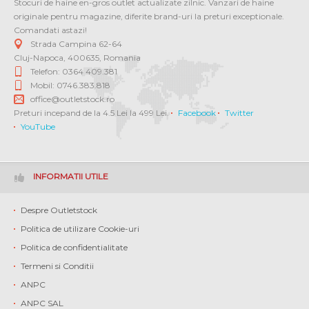
Stocuri de haine en-gros outlet actualizate zilnic. Vanzari de haine
originale pentru magazine, diferite brand-uri la preturi exceptionale.
Comandati astazi!
Strada Campina 62-64
Cluj-Napoca
,
400635
,
Romania
Telefon: 0364 409.381
Mobil: 0746.383.818
office@outletstock.ro
Preturi incepand de la 4.5 Lei la 499 Lei.
Facebook
Twitter
YouTube
INFORMATII UTILE
Despre Outletstock
Politica de utilizare Cookie-uri
Politica de confidentialitate
Termeni si Conditii
ANPC
ANPC SAL