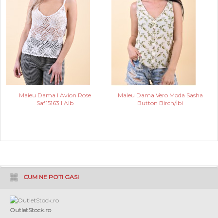
Maieu Dama I Avion Rose
Maieu Dama Vero Moda Sasha
Saf15163 I Alb
Button Birch/Ibi
CUM NE POTI GASI
OutletStock.ro