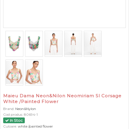
Maieu Dama Neon&Nilon Neomiriam Sl Corsage
White /Painted Flower
Brand:
Neon&Nylon
Cod produs:
80694-1
In Stoc
Culoare:
white /painted flower