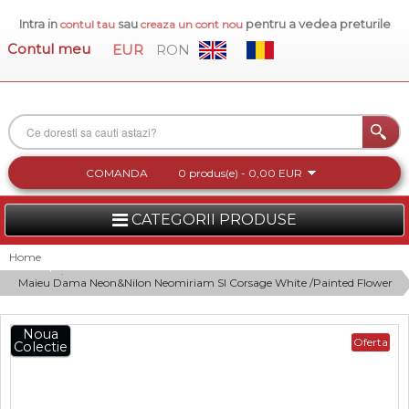
Intra in
sau
pentru a vedea preturile
contul tau
creaza un cont nou
Contul meu
EUR
RON
COMANDA
0 produs(e) - 0,00 EUR
CATEGORII PRODUSE
FEMEI
Home
Maieu Dama Neon&Nilon Neomiriam Sl Corsage White /Painted Flower
BARBATI
INCALTAMINTE DAMA
Noua
Oferta
Colectie
ACCESORII DAMA
COLECTIA NOUA