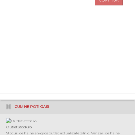
CONTINUA
PROMOTII
COPII
INFORMATII
CONTACT
CUM NE POTI GASI
OutletStock.ro
Stocuri de haine en-gros outlet actualizate zilnic. Vanzari de haine