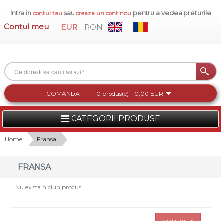
Intra in
sau
pentru a vedea preturile
contul tau
creaza un cont nou
Contul meu
EUR
RON
COMANDA
0 produs(e) - 0,00 EUR
CATEGORII PRODUSE
FEMEI
Home
Fransa
BARBATI
FRANSA
INCALTAMINTE DAMA
Nu exista niciun produs.
ACCESORII DAMA
COLECTIA NOUA