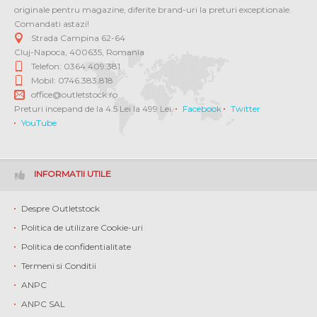
originale pentru magazine, diferite brand-uri la preturi exceptionale.
Comandati astazi!
Strada Campina 62-64
Cluj-Napoca
,
400635
,
Romania
Telefon: 0364 409.381
Mobil: 0746.383.818
office@outletstock.ro
Preturi incepand de la 4.5 Lei la 499 Lei.
Facebook
Twitter
YouTube
INFORMATII UTILE
Despre Outletstock
Politica de utilizare Cookie-uri
Politica de confidentialitate
Termeni si Conditii
ANPC
ANPC SAL