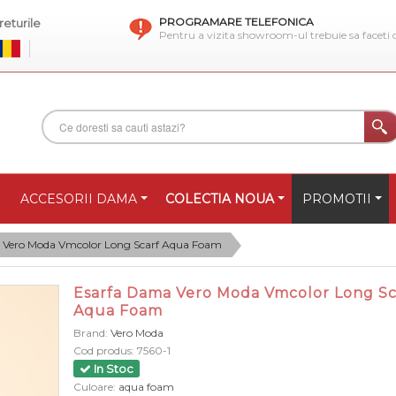
PROGRAMARE TELEFONICA
eturile
Pentru a vizita showroom-ul trebuie sa faceti
ACCESORII DAMA
COLECTIA NOUA
PROMOTII
 Vero Moda Vmcolor Long Scarf Aqua Foam
Esarfa Dama Vero Moda Vmcolor Long Sc
Aqua Foam
Brand:
Vero Moda
Cod produs:
7560-1
In Stoc
Culoare:
aqua foam