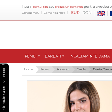
Intra in
sau
pentru a vedea pr
contul tau
creaza un cont nou
EUR
RON
Contul meu
Comanda mea
FEMEI
BARBATI
INCALTAMINTE DAMA
Pentru a vedea preturile trebuie sa creezi un cont!
Home
Femei
Accesorii
Esarfe
Esarfa Dama