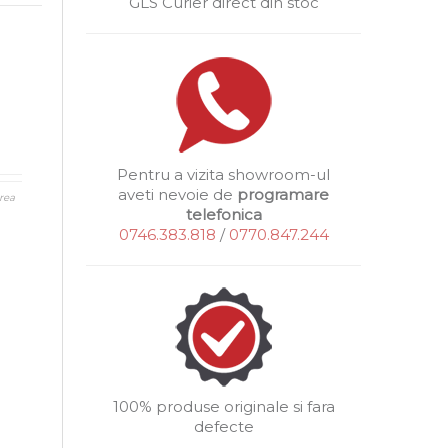
GLS Curier direct din stoc
Pentru a vizita showroom-ul
aveti nevoie de
programare
rea
telefonica
0746.383.818
/
0770.847.244
100% produse originale si fara
defecte