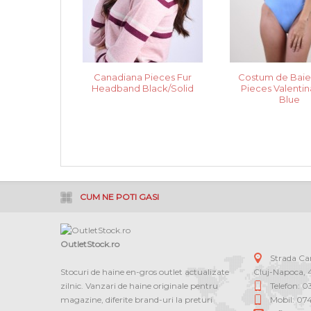
Canadiana Pieces Fur
Costum de Bai
Headband Black/Solid
Pieces Valentin
Blue
CUM NE POTI GASI
OutletStock.ro
Strada C
Stocuri de haine en-gros outlet actualizate
Cluj-Napoca
,
zilnic. Vanzari de haine originale pentru
Telefon: 
magazine, diferite brand-uri la preturi
Mobil: 07