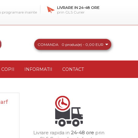
LIVRARE IN 24-48 ORE
 o programare inainte
prin GLS Curier
COMANDA
0 produs(e) - 0,00 EUR
COPII
INFORMATII
CONTACT
arf
Livrare rapida in
24-48 ore
prin