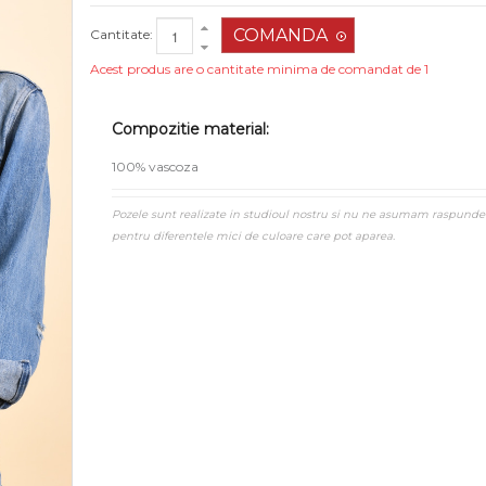
Cantitate:
Acest produs are o cantitate minima de comandat de 1
Compozitie material:
100% vascoza
Pozele sunt realizate in studioul nostru si nu ne asumam raspunde
pentru diferentele mici de culoare care pot aparea.