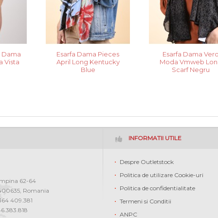
e Dama
Esarfa Dama Pieces
Esarfa Dama Ver
a Vista
April Long Kentucky
Moda Vmweb Lon
Blue
Scarf Negru
INFORMATII UTILE
Despre Outletstock
Politica de utilizare Cookie-uri
ampina 62-64
Politica de confidentialitate
400635
,
Romania
0364 409.381
Termeni si Conditii
46.383.818
ANPC