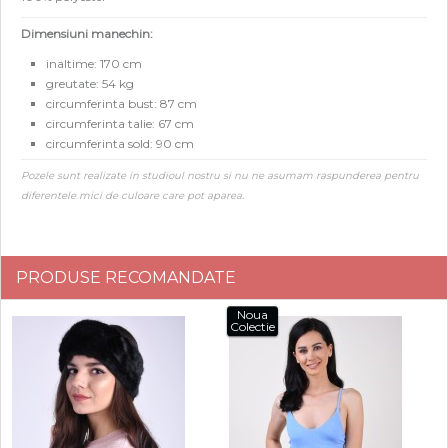
Dimensiuni manechin:
inaltime: 170 cm
greutate: 54 kg
circumferinta bust: 87 cm
circumferinta talie: 67 cm
circumferinta sold: 90 cm
Pozele sunt realizate in studioul nostru si nu ne asumam raspunderea pentru
diferentele mici de culoare care pot aparea.
PRODUSE RECOMANDATE
Noua
Colectie