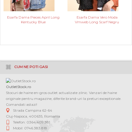
Esarfa Dama Pieces April Long
Esarfa Dama Vero Moda
Kentucky Blue
Vmweb Long Scarf Negru
CUM NE POTI GASI
OutletStock.ro
Stocuri de haine en-gros outlet actualizate zilnic. Vanzari de haine
originale pentru magazine, diferite brand-uri la preturi exceptionale.
Comandati astazi!
Strada Campina 62-64
Cluj-Napoca
,
400635
,
Romania
Telefon: 0364 409.381
Mobil: 0746.383.818