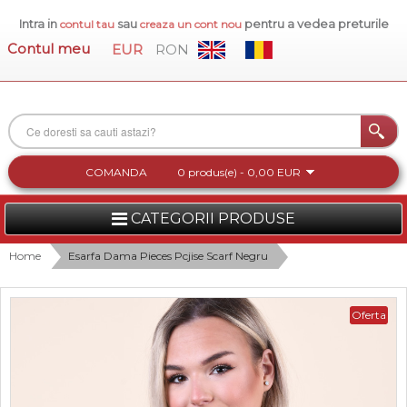
Intra in
sau
pentru a vedea preturile
contul tau
creaza un cont nou
Contul meu
EUR
RON
COMANDA
0 produs(e) - 0,00 EUR
CATEGORII PRODUSE
FEMEI
Home
Esarfa Dama Pieces Pcjise Scarf Negru
BARBATI
Oferta
INCALTAMINTE DAMA
ACCESORII DAMA
COLECTIA NOUA