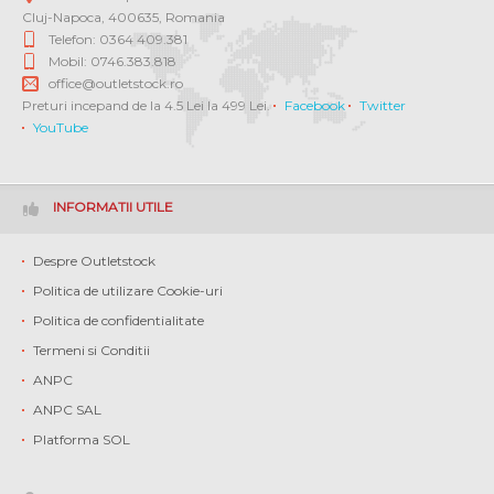
Cluj-Napoca
,
400635
,
Romania
Telefon: 0364 409.381
Mobil: 0746.383.818
office@outletstock.ro
Preturi incepand de la 4.5 Lei la 499 Lei.
Facebook
Twitter
YouTube
INFORMATII UTILE
Despre Outletstock
Politica de utilizare Cookie-uri
Politica de confidentialitate
Termeni si Conditii
ANPC
ANPC SAL
Platforma SOL