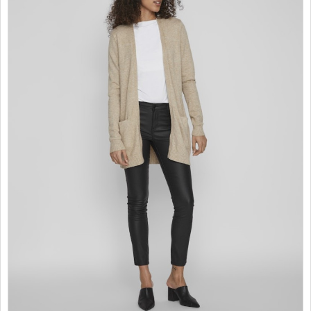
PROMOTII
COPII
INFORMATII
CONTACT