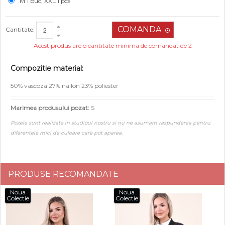
M 1 buc, XXL 1 pcs
Cantitate:
Acest produs are o cantitate minima de comandat de 2
Compozitie material:
50% vascoza 27% nailon 23% poliester
Marimea produsului pozat:
S
Pozele sunt realizate in studioul nostru si nu ne asumam raspunderea pentru
diferentele mici de culoare care pot aparea.
PRODUSE RECOMANDATE
Noua
Noua
Colectie
Colectie