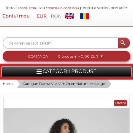
Intra in
sau
pentru a vedea preturile
contul tau
creaza un cont nou
Contul meu
EUR
RON
COMANDA
0 produs(e) - 0,00 EUR
CATEGORII PRODUSE
FEMEI
Home
Cardigan Dama Vila Viril Open Natural Melange
BARBATI
Oferta
INCALTAMINTE DAMA
ACCESORII DAMA
COLECTIA NOUA