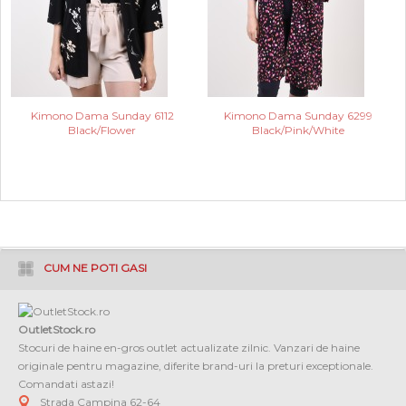
Kimono Dama Sunday 6112
Kimono Dama Sunday 6299
Black/Flower
Black/Pink/White
CUM NE POTI GASI
OutletStock.ro
Stocuri de haine en-gros outlet actualizate zilnic. Vanzari de haine
originale pentru magazine, diferite brand-uri la preturi exceptionale.
Comandati astazi!
Strada Campina 62-64