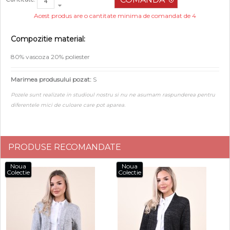
Acest produs are o cantitate minima de comandat de 4
Compozitie material:
80% vascoza 20% poliester
Marimea produsului pozat:
S
Pozele sunt realizate in studioul nostru si nu ne asumam raspunderea pentru
diferentele mici de culoare care pot aparea.
PRODUSE RECOMANDATE
Noua
Noua
Colectie
Colectie