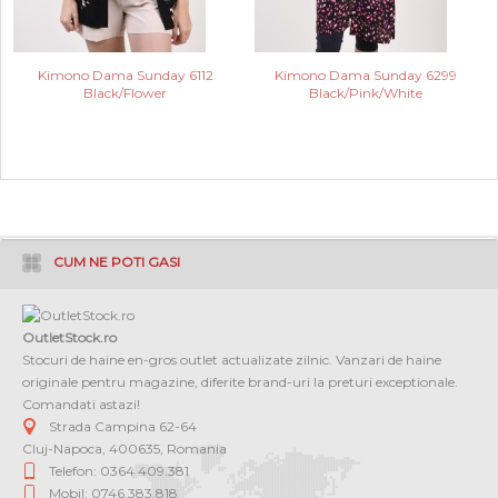
Kimono Dama Sunday 6112
Kimono Dama Sunday 6299
Black/Flower
Black/Pink/White
CUM NE POTI GASI
OutletStock.ro
Stocuri de haine en-gros outlet actualizate zilnic. Vanzari de haine
originale pentru magazine, diferite brand-uri la preturi exceptionale.
Comandati astazi!
Strada Campina 62-64
Cluj-Napoca
,
400635
,
Romania
Telefon: 0364 409.381
Mobil: 0746.383.818