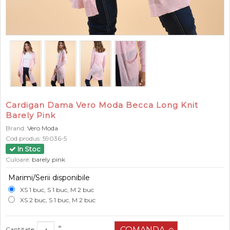
Cardigan Dama Vero Moda Becca Long Knit
Barely Pink
Brand:
Vero Moda
Cod produs:
59036-5
In Stoc
Culoare:
barely pink
Marimi/Serii disponibile
XS 1 buc, S 1 buc, M 2 buc
XS 2 buc, S 1 buc, M 2 buc
Cantitate: