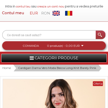
Intra in
sau
pentru a vedea preturile
contul tau
creaza un cont nou
Contul meu
EUR
RON
COMANDA
0 produs(e) - 0,00 EUR
CATEGORII PRODUSE
FEMEI
Home
Cardigan Dama Vero Moda Becca Long Knit Barely Pink
BARBATI
Oferta
INCALTAMINTE DAMA
ACCESORII DAMA
COLECTIA NOUA