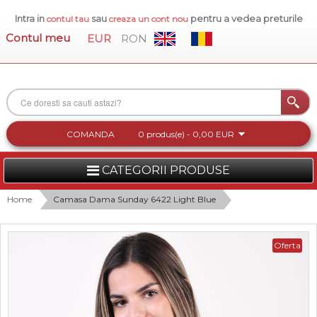
Intra in
sau
pentru a vedea preturile
contul tau
creaza un cont nou
Contul meu
EUR
RON
COMANDA
0 produs(e) - 0,00 EUR
CATEGORII PRODUSE
FEMEI
Home
Camasa Dama Sunday 6422 Light Blue
BARBATI
Oferta
INCALTAMINTE DAMA
ACCESORII DAMA
COLECTIA NOUA