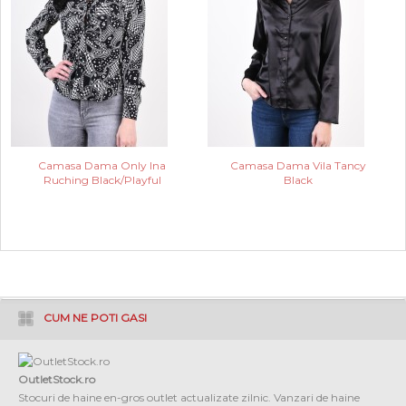
Camasa Dama Only Ina
Camasa Dama Vila Tancy
Ruching Black/Playful
Black
CUM NE POTI GASI
OutletStock.ro
Stocuri de haine en-gros outlet actualizate zilnic. Vanzari de haine