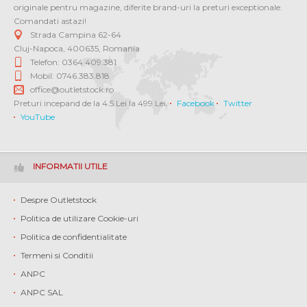
originale pentru magazine, diferite brand-uri la preturi exceptionale.
Comandati astazi!
Strada Campina 62-64
Cluj-Napoca
,
400635
,
Romania
Telefon: 0364 409.381
Mobil: 0746.383.818
office@outletstock.ro
Preturi incepand de la 4.5 Lei la 499 Lei.
Facebook
Twitter
YouTube
INFORMATII UTILE
Despre Outletstock
Politica de utilizare Cookie-uri
Politica de confidentialitate
Termeni si Conditii
ANPC
ANPC SAL