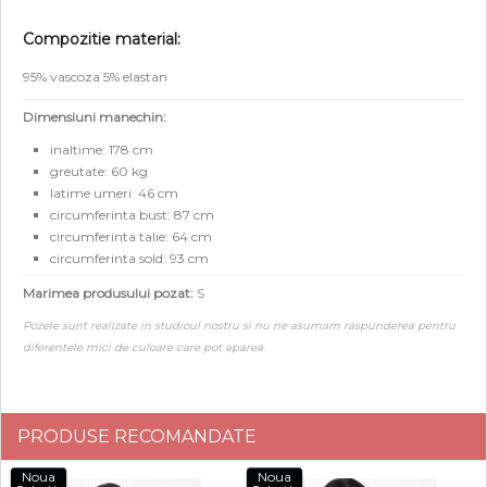
Compozitie material:
95% vascoza 5% elastan
Dimensiuni manechin:
inaltime: 178 cm
greutate: 60 kg
latime umeri: 46 cm
circumferinta bust: 87 cm
circumferinta talie: 64 cm
circumferinta sold: 93 cm
Marimea produsului pozat:
S
Pozele sunt realizate in studioul nostru si nu ne asumam raspunderea pentru
diferentele mici de culoare care pot aparea.
PRODUSE RECOMANDATE
Noua
Noua