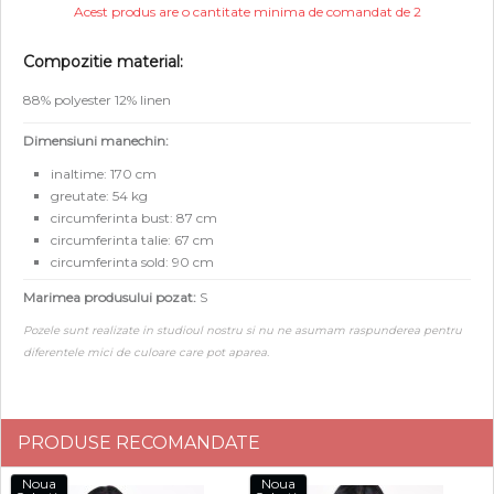
Acest produs are o cantitate minima de comandat de 2
Compozitie material:
88% polyester 12% linen
Dimensiuni manechin:
inaltime: 170 cm
greutate: 54 kg
circumferinta bust: 87 cm
circumferinta talie: 67 cm
circumferinta sold: 90 cm
Marimea produsului pozat:
S
Pozele sunt realizate in studioul nostru si nu ne asumam raspunderea pentru
diferentele mici de culoare care pot aparea.
PRODUSE RECOMANDATE
Noua
Noua