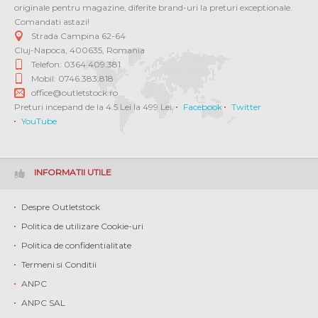
originale pentru magazine, diferite brand-uri la preturi exceptionale.
Comandati astazi!
Strada Campina 62-64
Cluj-Napoca
,
400635
,
Romania
Telefon: 0364 409.381
Mobil: 0746.383.818
office@outletstock.ro
Preturi incepand de la 4.5 Lei la 499 Lei.
Facebook
Twitter
YouTube
INFORMATII UTILE
Despre Outletstock
Politica de utilizare Cookie-uri
Politica de confidentialitate
Termeni si Conditii
ANPC
ANPC SAL