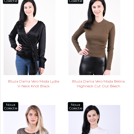
Colectie
Colectie
Bluza Dama Vero Moda Lydia
Bluza Dama Vero Moda Belina
V-Neck Knot Black
Highneck Cut Out Beech
Noua
Noua
Colectie
Colectie