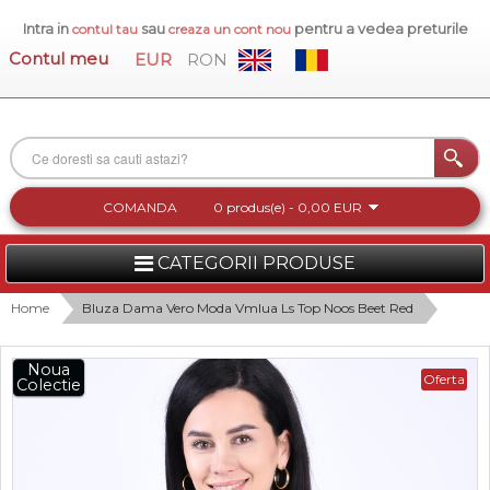
Intra in
sau
pentru a vedea preturile
contul tau
creaza un cont nou
Contul meu
EUR
RON
COMANDA
0 produs(e) - 0,00 EUR
CATEGORII PRODUSE
FEMEI
Home
Bluza Dama Vero Moda Vmlua Ls Top Noos Beet Red
BARBATI
Noua
Oferta
Colectie
INCALTAMINTE DAMA
ACCESORII DAMA
COLECTIA NOUA