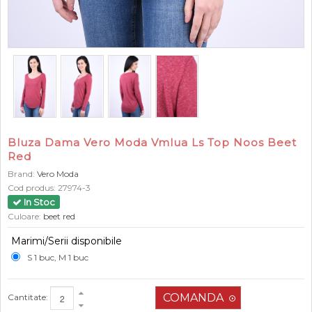
Bluza Dama Vero Moda Vmlua Ls Top Noos Beet
Red
Brand:
Vero Moda
Cod produs:
27974-3
In Stoc
Culoare:
beet red
Marimi/Serii disponibile
S 1 buc, M 1 buc
Cantitate: