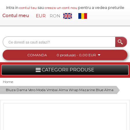
Intra in
sau
pentru a vedea preturile
contul tau
creaza un cont nou
Contul meu
EUR
RON
COMANDA
0 produs(e) - 0,00 EUR
CATEGORII PRODUSE
FEMEI
Home
Bluza Dama Vero Moda Vmbai Alma Wrap Mazarine Blue Alma
BARBATI
INCALTAMINTE DAMA
ACCESORII DAMA
COLECTIA NOUA