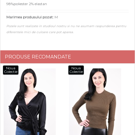
98%poliester 2% elastan
Marimea produsului pozat:
M
Pozele sunt realizate in studioul nostru si nu ne asumam raspunderea pentru
diferentele mici de culoare care pot aparea.
PRODUSE RECOMANDATE
Noua
Noua
Colectie
Colectie