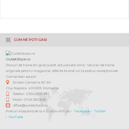
CUM NE POTI GASI
OutletStock.ro
Stocuri de haine en-gros outlet actualizate zilnic. Vanzari de haine
originale pentru magazine, diferite brand-uri la preturi exceptionale.
Comandati astazi!
Strada Campina 62-64
Cluj-Napoca
,
400635
,
Romania
Telefon: 0364 409.381
Mobil: 0746.383.818
office@outletstock.ro
Preturi incepand de la 4.5 Lei la 499 Lei.
Facebook
Twitter
YouTube