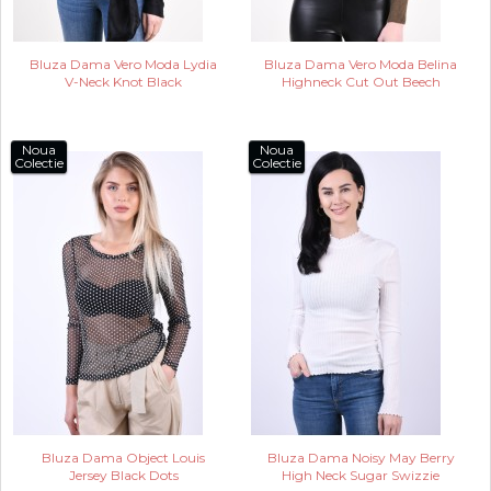
Bluza Dama Vero Moda Lydia
Bluza Dama Vero Moda Belina
V-Neck Knot Black
Highneck Cut Out Beech
Noua
Noua
Colectie
Colectie
Bluza Dama Object Louis
Bluza Dama Noisy May Berry
Jersey Black Dots
High Neck Sugar Swizzie