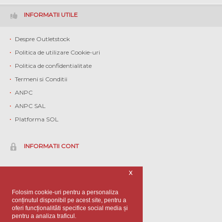
INFORMATII UTILE
Despre Outletstock
Politica de utilizare Cookie-uri
Politica de confidentialitate
Termeni si Conditii
ANPC
ANPC SAL
Platforma SOL
INFORMATII CONT
Contul meu
X
Istoric comenzi
Folosim cookie-uri pentru a personaliza
Contact
conținutul disponibil pe acest site, pentru a
oferi funcționalităti specifice social media și
Informatii client
pentru a analiza traficul.