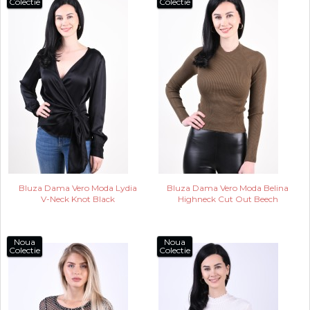
Colectie
Colectie
Bluza Dama Vero Moda Lydia
Bluza Dama Vero Moda Belina
V-Neck Knot Black
Highneck Cut Out Beech
Noua
Noua
Colectie
Colectie