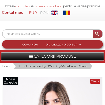
Intra in
sau
pentru a vedea preturile
contul tau
creaza un cont nou
Contul meu
EUR
RON
COMANDA
0 produs(e) - 0,00 EUR
CATEGORII PRODUSE
FEMEI
Home
Bluza Dama Sunday 6850 Grey/Pink/Brown Stripe
BARBATI
Noua
Oferta
Colectie
INCALTAMINTE DAMA
ACCESORII DAMA
COLECTIA NOUA