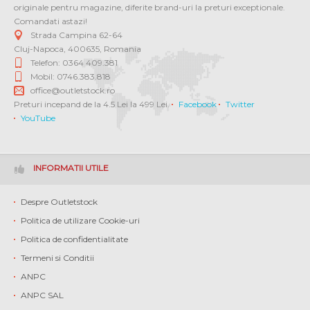
originale pentru magazine, diferite brand-uri la preturi exceptionale.
Comandati astazi!
Strada Campina 62-64
Cluj-Napoca
,
400635
,
Romania
Telefon: 0364 409.381
Mobil: 0746.383.818
office@outletstock.ro
Preturi incepand de la 4.5 Lei la 499 Lei.
Facebook
Twitter
YouTube
INFORMATII UTILE
Despre Outletstock
Politica de utilizare Cookie-uri
Politica de confidentialitate
Termeni si Conditii
ANPC
ANPC SAL