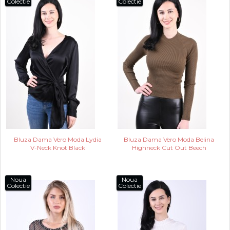
Colectie
Colectie
Bluza Dama Vero Moda Lydia
Bluza Dama Vero Moda Belina
V-Neck Knot Black
Highneck Cut Out Beech
Noua
Noua
Colectie
Colectie