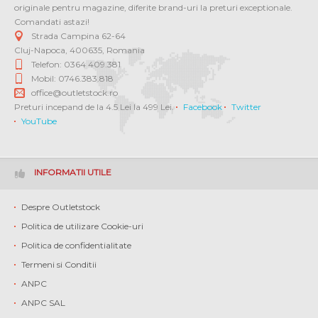
originale pentru magazine, diferite brand-uri la preturi exceptionale.
Comandati astazi!
Strada Campina 62-64
Cluj-Napoca
,
400635
,
Romania
Telefon: 0364 409.381
Mobil: 0746.383.818
office@outletstock.ro
Preturi incepand de la 4.5 Lei la 499 Lei.
Facebook
Twitter
YouTube
INFORMATII UTILE
Despre Outletstock
Politica de utilizare Cookie-uri
Politica de confidentialitate
Termeni si Conditii
ANPC
ANPC SAL