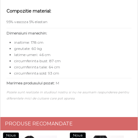
Compozitie material:
95% vascoza 5% elastan
Dimensiuni manechin:
inaltime: 178 cm
greutate: 60 kg
latime umeri: 46 cm
circumferinta bust: 87 cm
circumferinta talie: 64 cm
circumferinta sold: 93 cm
Marimea produsului pozat:
M
Pozele sunt realizate in studioul nostru si nu ne asumam raspunderea pentru
diferentele mici de culoare care pot aparea.
PRODUSE RECOMANDATE
Noua
Noua