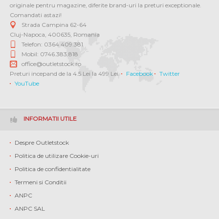
originale pentru magazine, diferite brand-uri la preturi exceptionale.
Comandati astazi!
Strada Campina 62-64
Cluj-Napoca
,
400635
,
Romania
Telefon: 0364 409.381
Mobil: 0746.383.818
office@outletstock.ro
Preturi incepand de la 4.5 Lei la 499 Lei.
Facebook
Twitter
YouTube
INFORMATII UTILE
Despre Outletstock
Politica de utilizare Cookie-uri
Politica de confidentialitate
Termeni si Conditii
ANPC
ANPC SAL