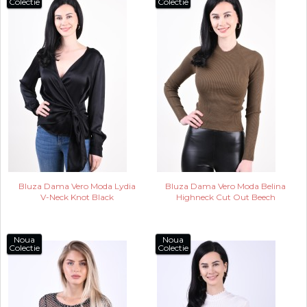
Colectie
Colectie
Bluza Dama Vero Moda Lydia
Bluza Dama Vero Moda Belina
V-Neck Knot Black
Highneck Cut Out Beech
Noua
Noua
Colectie
Colectie