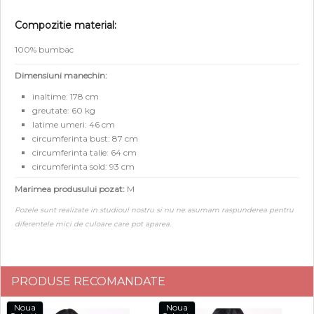
Compozitie material:
100% bumbac
Dimensiuni manechin:
inaltime: 178 cm
greutate: 60 kg
latime umeri: 46 cm
circumferinta bust: 87 cm
circumferinta talie: 64 cm
circumferinta sold: 93 cm
Marimea produsului pozat:
M
Pozele sunt realizate in studioul nostru si nu ne asumam raspunderea pentru
diferentele mici de culoare care pot aparea.
PRODUSE RECOMANDATE
Noua
Noua