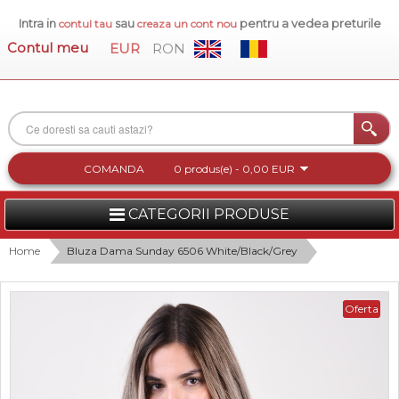
Intra in
sau
pentru a vedea preturile
contul tau
creaza un cont nou
Contul meu
EUR
RON
COMANDA
0 produs(e) - 0,00 EUR
CATEGORII PRODUSE
FEMEI
Home
Bluza Dama Sunday 6506 White/Black/Grey
BARBATI
Oferta
INCALTAMINTE DAMA
ACCESORII DAMA
COLECTIA NOUA