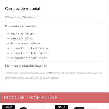
Compozitie material:
95% vascoza 5% elastan
Dimensiuni manechin:
inaltime: 178 cm
greutate: 60 kg
latime umeri: 46 cm
circumferinta bust: 87 cm
circumferinta talie: 64 cm
circumferinta sold: 93 cm
Marimea produsului pozat:
M
Pozele sunt realizate in studioul nostru si nu ne asumam raspunderea pentru
diferentele mici de culoare care pot aparea.
PRODUSE RECOMANDATE
Noua
Noua