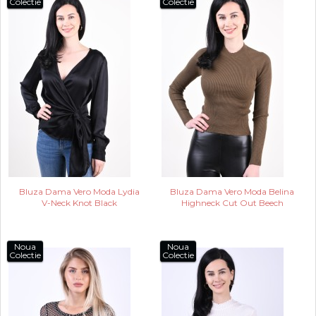
Colectie
Colectie
Bluza Dama Vero Moda Lydia
Bluza Dama Vero Moda Belina
V-Neck Knot Black
Highneck Cut Out Beech
Noua
Noua
Colectie
Colectie