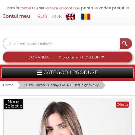
Intra in
sau
pentru a vedea preturile
contul tau
creaza un cont nou
Contul meu
EUR
RON
COMANDA
0 produs(e) - 0,00 EUR
CATEGORII PRODUSE
FEMEI
Home
Bluza Dama Sunday 6494 Blue/Beige/Navy
BARBATI
Noua
Oferta
Colectie
INCALTAMINTE DAMA
ACCESORII DAMA
COLECTIA NOUA