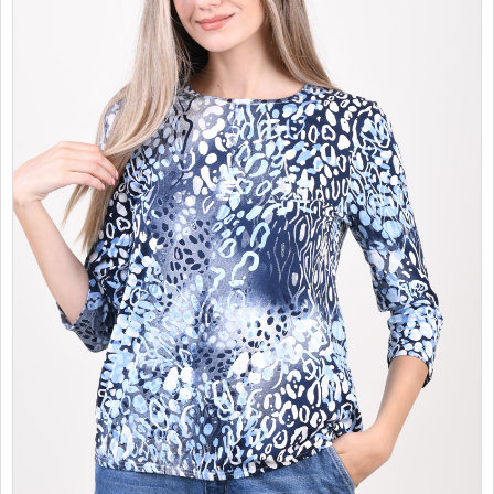
PROMOTII
COPII
INFORMATII
CONTACT