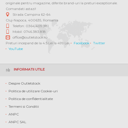
originale pentru magazine, diferite brand-uri la preturi exceptionale.
Comandati astazi!
Strada Campina 62-64
Cluj-Napoca
,
400635
,
Romania
Telefon: 0364 409.381
Mobil: 0746.383.818
office@outletstock.ro
Preturi incepand de la 4.5 Lei la 499 Lei.
Facebook
Twitter
YouTube
INFORMATII UTILE
Despre Outletstock
Politica de utilizare Cookie-uri
Politica de confidentialitate
Termeni si Conditii
ANPC
ANPC SAL