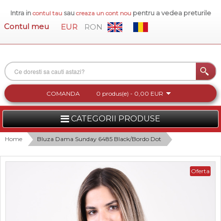
Intra in
sau
pentru a vedea preturile
contul tau
creaza un cont nou
Contul meu
EUR
RON
COMANDA
0 produs(e) - 0,00 EUR
CATEGORII PRODUSE
FEMEI
Home
Bluza Dama Sunday 6485 Black/Bordo Dot
BARBATI
Oferta
INCALTAMINTE DAMA
ACCESORII DAMA
COLECTIA NOUA