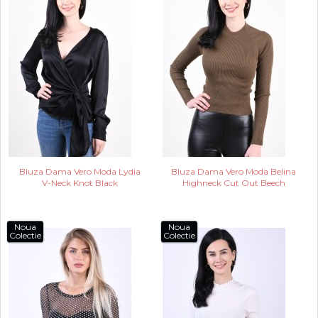
Bluza Dama Vero Moda Lydia
Bluza Dama Vero Moda Belina
V-Neck Knot Black
Highneck Cut Out Beech
Noua
Noua
Colectie
Colectie