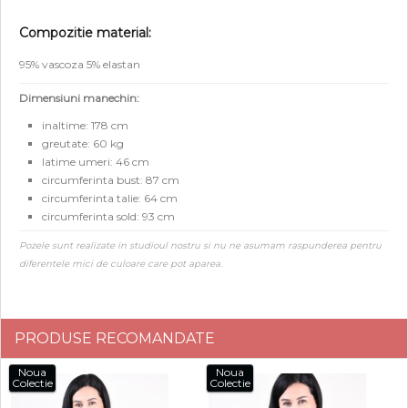
Compozitie material:
95% vascoza 5% elastan
Dimensiuni manechin:
inaltime: 178 cm
greutate: 60 kg
latime umeri: 46 cm
circumferinta bust: 87 cm
circumferinta talie: 64 cm
circumferinta sold: 93 cm
Pozele sunt realizate in studioul nostru si nu ne asumam raspunderea pentru
diferentele mici de culoare care pot aparea.
PRODUSE RECOMANDATE
Noua
Noua
Colectie
Colectie