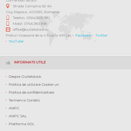
Comandati astazi!
Strada Campina 62-64
Cluj-Napoca
,
400635
,
Romania
Telefon: 0364 409.381
Mobil: 0746.383.818
office@outletstock.ro
Preturi incepand de la 4.5 Lei la 499 Lei.
Facebook
Twitter
YouTube
INFORMATII UTILE
Despre Outletstock
Politica de utilizare Cookie-uri
Politica de confidentialitate
Termeni si Conditii
ANPC
ANPC SAL
Platforma SOL