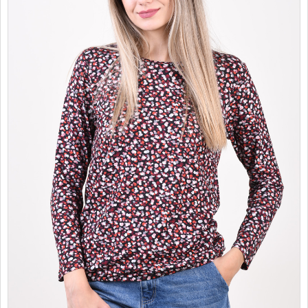
PROMOTII
COPII
INFORMATII
CONTACT