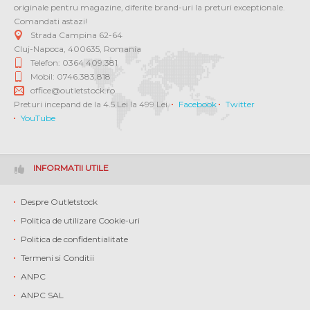
originale pentru magazine, diferite brand-uri la preturi exceptionale.
Comandati astazi!
Strada Campina 62-64
Cluj-Napoca
,
400635
,
Romania
Telefon: 0364 409.381
Mobil: 0746.383.818
office@outletstock.ro
Preturi incepand de la 4.5 Lei la 499 Lei.
Facebook
Twitter
YouTube
INFORMATII UTILE
Despre Outletstock
Politica de utilizare Cookie-uri
Politica de confidentialitate
Termeni si Conditii
ANPC
ANPC SAL