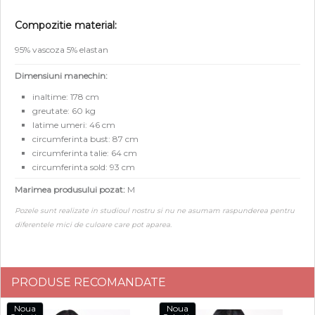
Compozitie material:
95% vascoza 5% elastan
Dimensiuni manechin:
inaltime: 178 cm
greutate: 60 kg
latime umeri: 46 cm
circumferinta bust: 87 cm
circumferinta talie: 64 cm
circumferinta sold: 93 cm
Marimea produsului pozat:
M
Pozele sunt realizate in studioul nostru si nu ne asumam raspunderea pentru
diferentele mici de culoare care pot aparea.
PRODUSE RECOMANDATE
Noua
Noua