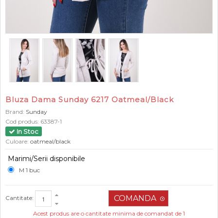
Bluza Dama Sunday 6217 Oatmeal/Black
Brand:
Sunday
Cod produs:
63387-1
In Stoc
Culoare:
oatmeal/black
Marimi/Serii disponibile
M 1 buc
Cantitate:
Acest produs are o cantitate minima de comandat de 1