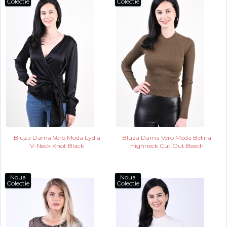
Colectie
Colectie
Bluza Dama Vero Moda Lydia
Bluza Dama Vero Moda Belina
V-Neck Knot Black
Highneck Cut Out Beech
Noua
Noua
Colectie
Colectie