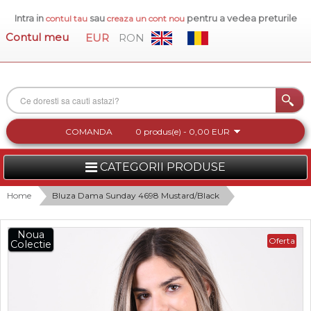
Intra in
sau
pentru a vedea preturile
contul tau
creaza un cont nou
Contul meu
EUR
RON
COMANDA
0 produs(e) - 0,00 EUR
CATEGORII PRODUSE
FEMEI
Home
Bluza Dama Sunday 4698 Mustard/Black
BARBATI
Noua
Oferta
Colectie
INCALTAMINTE DAMA
ACCESORII DAMA
COLECTIA NOUA