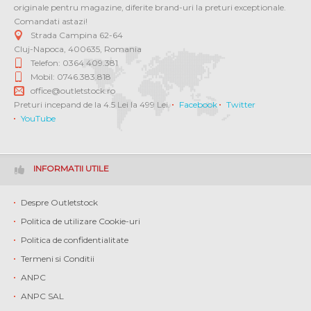
originale pentru magazine, diferite brand-uri la preturi exceptionale.
Comandati astazi!
Strada Campina 62-64
Cluj-Napoca
,
400635
,
Romania
Telefon: 0364 409.381
Mobil: 0746.383.818
office@outletstock.ro
Preturi incepand de la 4.5 Lei la 499 Lei.
Facebook
Twitter
YouTube
INFORMATII UTILE
Despre Outletstock
Politica de utilizare Cookie-uri
Politica de confidentialitate
Termeni si Conditii
ANPC
ANPC SAL