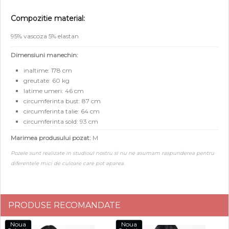
Compozitie material:
95% vascoza 5% elastan
Dimensiuni manechin:
inaltime: 178 cm
greutate: 60 kg
latime umeri: 46 cm
circumferinta bust: 87 cm
circumferinta talie: 64 cm
circumferinta sold: 93 cm
Marimea produsului pozat:
M
Pozele sunt realizate in studioul nostru si nu ne asumam raspunderea pentru
diferentele mici de culoare care pot aparea.
PRODUSE RECOMANDATE
Noua
Noua