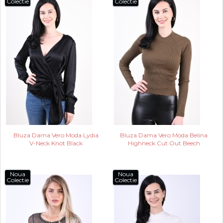
Colectie
Colectie
Bluza Dama Vero Moda Lydia
Bluza Dama Vero Moda Belina
V-Neck Knot Black
Highneck Cut Out Beech
Noua
Noua
Colectie
Colectie