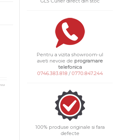
GLS Curier direct din stoc
Pentru a vizita showroom-ul
aveti nevoie de
programare
telefonica
0746.383.818
/
0770.847.244
rea
100% produse originale si fara
defecte