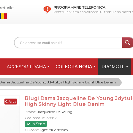
PROGRAMARE TELEFONICA
eturile
Pentru a vizita showroom-ul trebuie sa faceti
ACCESORII DAMA
COLECTIA NOUA
PROMOTII
 Dama Jacqueline De Young Jdytulga High Skinny Light Blue Denim
Blugi Dama Jacqueline De Young Jdytu
Oferta
High Skinny Light Blue Denim
Brand:
Jacqueline De Young
Cod produs:
72682-1
In Stoc
Culoare:
light blue denim