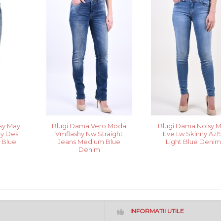
sy May
Blugi Dama Vero Moda
Blugi Dama Noisy 
ny Des
Vmflashy Nw Straight
Eve Lw Skinny Az19
 Blue
Jeans Medium Blue
Light Blue Deni
Denim
INFORMATII UTILE