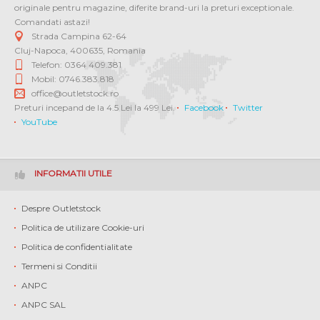
originale pentru magazine, diferite brand-uri la preturi exceptionale.
Comandati astazi!
Strada Campina 62-64
Cluj-Napoca
,
400635
,
Romania
Telefon: 0364 409.381
Mobil: 0746.383.818
office@outletstock.ro
Preturi incepand de la 4.5 Lei la 499 Lei.
Facebook
Twitter
YouTube
INFORMATII UTILE
Despre Outletstock
Politica de utilizare Cookie-uri
Politica de confidentialitate
Termeni si Conditii
ANPC
ANPC SAL