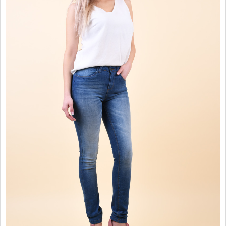
PROMOTII
COPII
INFORMATII
CONTACT