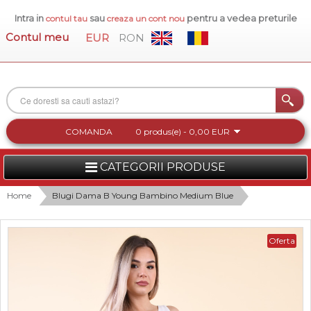
Intra in
sau
pentru a vedea preturile
contul tau
creaza un cont nou
Contul meu
EUR
RON
COMANDA
0 produs(e) - 0,00 EUR
CATEGORII PRODUSE
FEMEI
Home
Blugi Dama B Young Bambino Medium Blue
BARBATI
Oferta
INCALTAMINTE DAMA
ACCESORII DAMA
COLECTIA NOUA