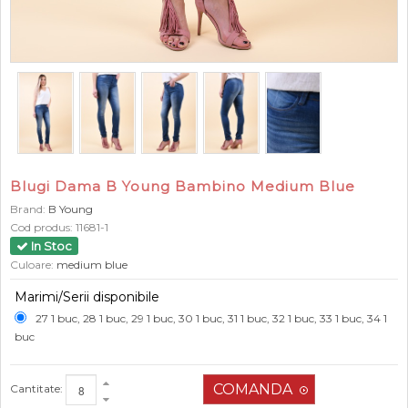
Blugi Dama B Young Bambino Medium Blue
Brand:
B Young
Cod produs:
11681-1
In Stoc
Culoare:
medium blue
Marimi/Serii disponibile
27 1 buc, 28 1 buc, 29 1 buc, 30 1 buc, 31 1 buc, 32 1 buc, 33 1 buc, 34 1
buc
Cantitate: