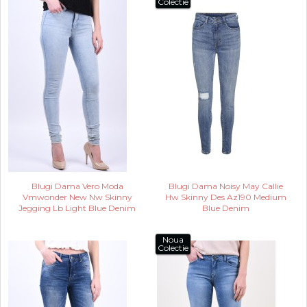
Colectie
Blugi Dama Vero Moda
Blugi Dama Noisy May Callie
Vmwonder New Nw Skinny
Hw Skinny Des Az190 Medium
Jegging Lb Light Blue Denim
Blue Denim
Noua
Colectie