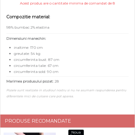
Acest produs are o cantitate minima de comandat de 8
Compozitie material:
98% bumbac 2% elastina
Dimensiuni manechin:
inaltime: 170 cm
greutate: 54 kg
circumferinta bust: 87 cm
circumferinta talie: 67 cm
circumferinta sold: 90 cm
Marimea produsului pozat:
28
Pozele sunt realizate in studioul nostru si nu ne asumam raspunderea pentru
diferentele mici de culoare care pot aparea.
PRODUSE RECOMANDATE
Noua