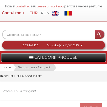
Intra in
sau
pentru a vedea preturile
contul tau
creaza un cont nou
Contul meu
EUR
RON
COMANDA
0 produs(e) - 0,00 EUR
CATEGORII PRODUSE
FEMEI
Home
Produsul nu a fost gasit!
PRODUSUL NU A FOST GASIT!
BARBATI
INCALTAMINTE DAMA
Produsul nu a fost gasit!
ACCESORII DAMA
COLECTIA NOUA