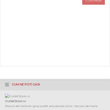
CONTINUA
PROMOTII
COPII
INFORMATII
CONTACT
CUM NE POTI GASI
OutletStock.ro
Stocuri de haine en-gros outlet actualizate zilnic. Vanzari de haine