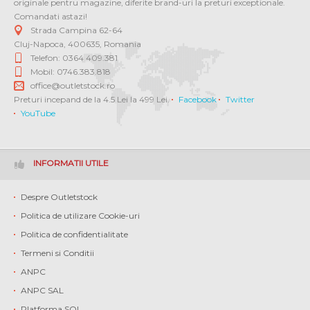
originale pentru magazine, diferite brand-uri la preturi exceptionale.
Comandati astazi!
Strada Campina 62-64
Cluj-Napoca
,
400635
,
Romania
Telefon: 0364 409.381
Mobil: 0746.383.818
office@outletstock.ro
Preturi incepand de la 4.5 Lei la 499 Lei.
Facebook
Twitter
YouTube
INFORMATII UTILE
Despre Outletstock
Politica de utilizare Cookie-uri
Politica de confidentialitate
Termeni si Conditii
ANPC
ANPC SAL
Platforma SOL