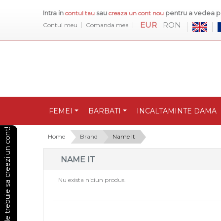
Intra in
sau
pentru a vedea pr
contul tau
creaza un cont nou
EUR
RON
Contul meu
Comanda mea
FEMEI
BARBATI
INCALTAMINTE DAMA
Pentru a vedea preturile trebuie sa creezi un cont!
Home
Brand
Name It
NAME IT
Nu exista niciun produs.