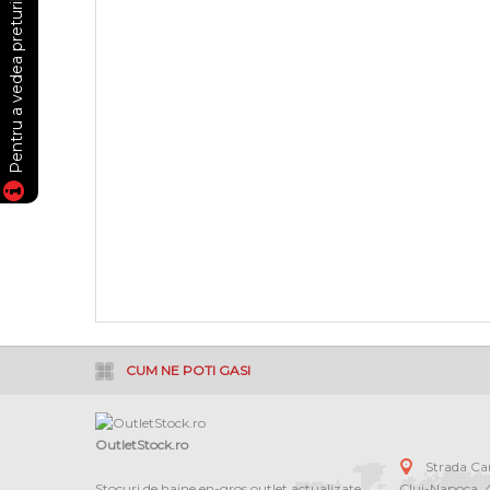
CUM NE POTI GASI
OutletStock.ro
Strada C
Stocuri de haine en-gros outlet actualizate
Cluj-Napoca
,