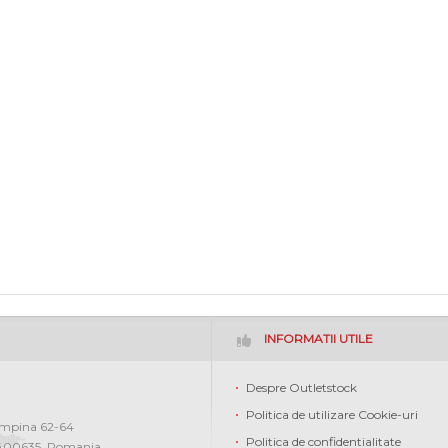
INFORMATII UTILE
Despre Outletstock
Politica de utilizare Cookie-uri
ampina 62-64
Politica de confidentialitate
400635
,
Romania