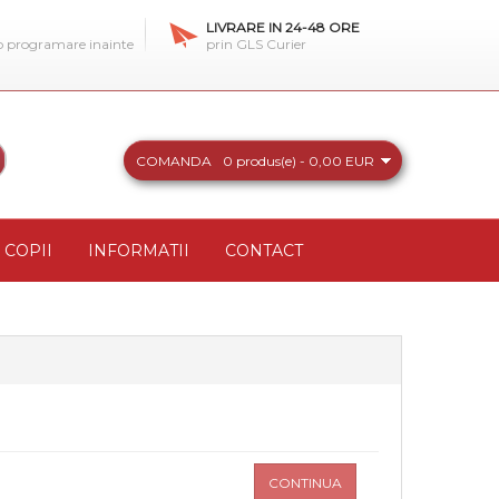
LIVRARE IN 24-48 ORE
 o programare inainte
prin GLS Curier
COMANDA
0 produs(e) - 0,00 EUR
COPII
INFORMATII
CONTACT
CONTINUA