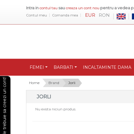
Intra in
sau
pentru a vedea pr
contul tau
creaza un cont nou
EUR
RON
Contul meu
Comanda mea
FEMEI
BARBATI
INCALTAMINTE DAMA
Pentru a vedea preturile trebuie sa creezi un cont!
Home
Brand
Jorli
JORLI
Nu exista niciun produs.