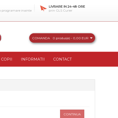
LIVRARE IN 24-48 ORE
 o programare inainte
prin GLS Curier
COMANDA
0 produs(e) - 0,00 EUR
COPII
INFORMATII
CONTACT
CONTINUA