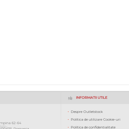
INFORMATII UTILE
Despre Outletstock
Politica de utilizare Cookie-uri
ampina 62-64
Politica de confidentialitate
400635
,
Romania