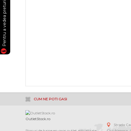
CUM NE POTI GASI
OutletStock.ro
Strada C
Stocuri de haine en-gros outlet actualizate
Cluj-Napoca
,