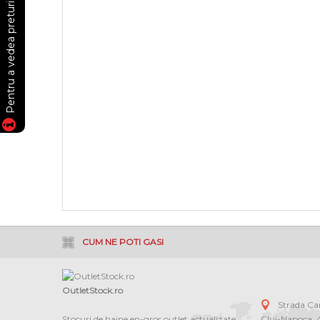
CUM NE POTI GASI
OutletStock.ro
Strada C
Stocuri de haine en-gros outlet actualizate
Cluj-Napoca
,