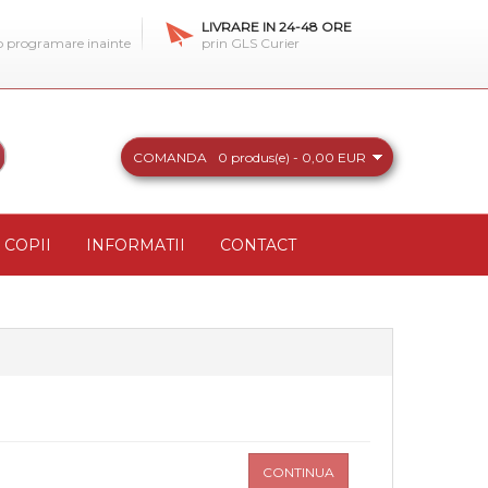
LIVRARE IN 24-48 ORE
 o programare inainte
prin GLS Curier
COMANDA
0 produs(e) - 0,00 EUR
COPII
INFORMATII
CONTACT
CONTINUA