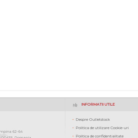
INFORMATII UTILE
Despre Outletstock
Politica de utilizare Cookie-uri
ampina 62-64
Politica de confidentialitate
400635
,
Romania