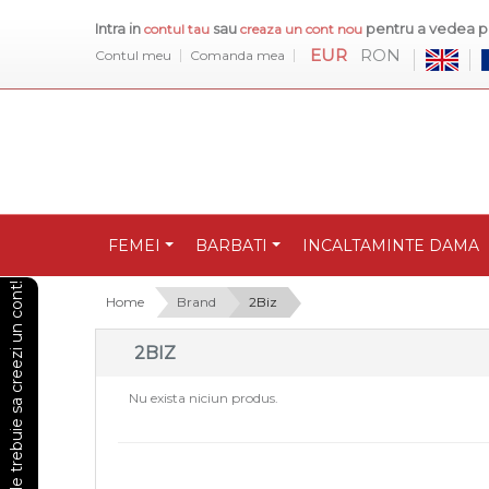
Intra in
sau
pentru a vedea pr
contul tau
creaza un cont nou
EUR
RON
Contul meu
Comanda mea
FEMEI
BARBATI
INCALTAMINTE DAMA
Pentru a vedea preturile trebuie sa creezi un cont!
Home
Brand
2Biz
2BIZ
Nu exista niciun produs.