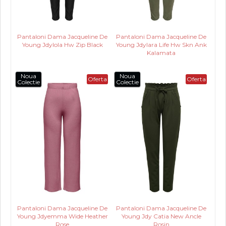
Pantaloni Dama Jacqueline De
Pantaloni Dama Jacqueline De
Young Jdylola Hw Zip Black
Young Jdylara Life Hw Skn Ank
Kalamata
Noua
Noua
Oferta
Oferta
Colectie
Colectie
Pantaloni Dama Jacqueline De
Pantaloni Dama Jacqueline De
Young Jdyemma Wide Heather
Young Jdy Catia New Ancle
Rose
Rosin