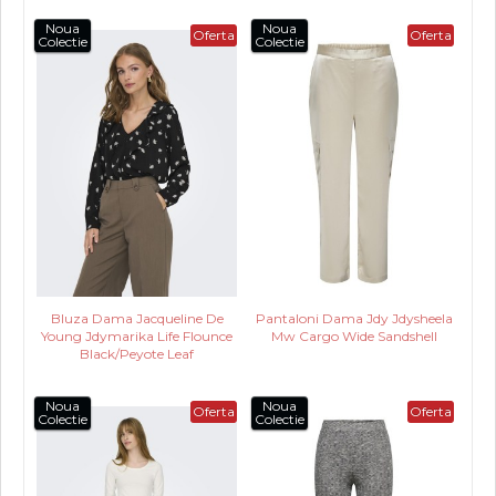
Noua
Noua
Oferta
Oferta
Colectie
Colectie
Bluza Dama Jacqueline De
Pantaloni Dama Jdy Jdysheela
Young Jdymarika Life Flounce
Mw Cargo Wide Sandshell
Black/Peyote Leaf
Noua
Noua
Oferta
Oferta
Colectie
Colectie