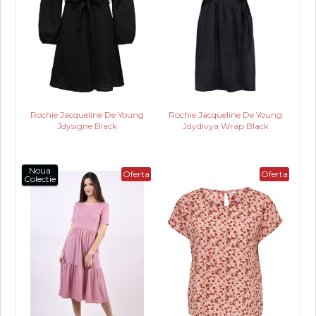
Rochie Jacqueline De Young
Rochie Jacqueline De Young
Jdysigne Black
Jdydivya Wrap Black
Noua
Oferta
Oferta
Colectie