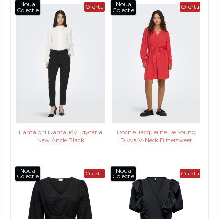
Noua
Noua
Oferta
Oferta
Colectie
Colectie
PROMOTII
COPII
INFORMATII
CONTACT
Pantaloni Dama Jdy Jdycatia
Rochie Jacqueline De Young
New Ancle Black
Divya V-Neck Bittersweet
Noua
Noua
Oferta
Oferta
Colectie
Colectie