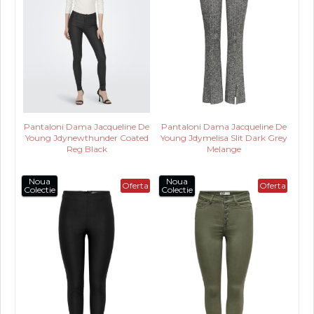
Pantaloni Dama Jacqueline De
Pantaloni Dama Jacqueline De
Young Jdynewthunder Coated
Young Jdymelisa Slit Dark Grey
Reg Black
Melange
Noua
Noua
Oferta
Oferta
Colectie
Colectie