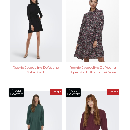
Rochie Jacqueline De Young
Rochie Jacqueline De Young
Sulla Black
Piper Shirt Phantom/Cerise
Noua
Noua
Oferta
Oferta
Colectie
Colectie