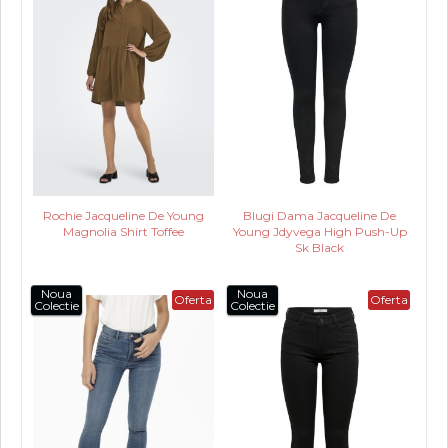
Rochie Jacqueline De Young
Blugi Dama Jacqueline De
Magnolia Shirt Toffee
Young Jdyvega High Push-Up
Sk Black
Noua
Noua
Oferta
Oferta
Colectie
Colectie