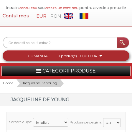
Intra in
sau
pentru a vedea preturile
contul tau
creaza un cont nou
Contul meu
EUR
RON
COMANDA
0 produs(e) - 0,00 EUR
CATEGORII PRODUSE
FEMEI
Home
Jacqueline De Young
BARBATI
JACQUELINE DE YOUNG
INCALTAMINTE DAMA
ACCESORII DAMA
Sortare dupa:
Produse pe pagina:
COLECTIA NOUA