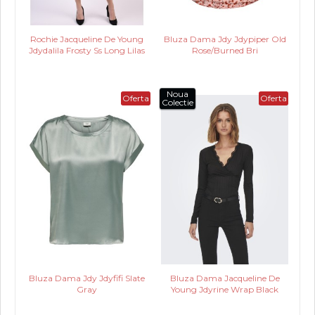
Rochie Jacqueline De Young
Bluza Dama Jdy Jdypiper Old
Jdydalila Frosty Ss Long Lilas
Rose/Burned Bri
Noua
Oferta
Oferta
Colectie
Bluza Dama Jdy Jdyfifi Slate
Bluza Dama Jacqueline De
Gray
Young Jdyrine Wrap Black