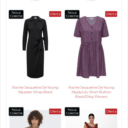
Noua
Noua
Oferta
Oferta
Colectie
Colectie
Rochie Jacqueline De Young
Rochie Jacqueline De Young
Jdypiper Wrap Black
Jdyjdylulu Short Button
Black/Ditsy Flowers
Noua
Noua
Oferta
Oferta
Colectie
Colectie