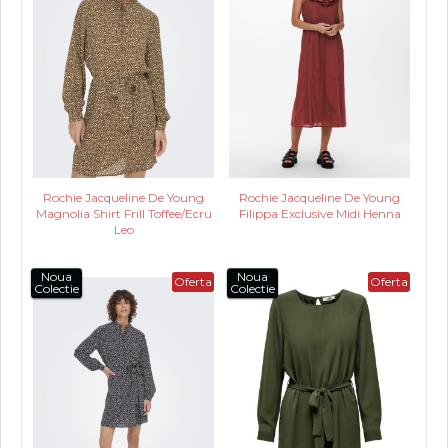
Rochie Jacqueline De Young
Rochie Jacqueline De Young
Magnolia Shirt Frill Toffee/Ecru
Filippa Exclusive Midi Henna
Leo
Noua
Noua
Oferta
Oferta
Colectie
Colectie