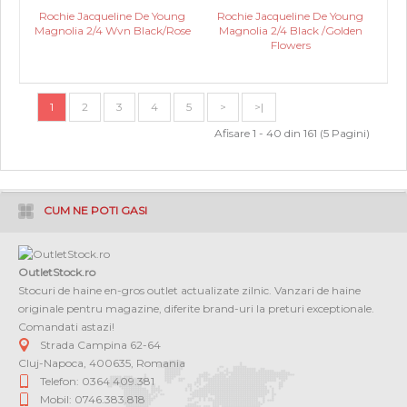
Rochie Jacqueline De Young
Rochie Jacqueline De Young
Magnolia 2/4 Wvn Black/Rose
Magnolia 2/4 Black /Golden
Flowers
1
2
3
4
5
>
>|
Afisare 1 - 40 din 161 (5 Pagini)
CUM NE POTI GASI
OutletStock.ro
Stocuri de haine en-gros outlet actualizate zilnic. Vanzari de haine
originale pentru magazine, diferite brand-uri la preturi exceptionale.
Comandati astazi!
Strada Campina 62-64
Cluj-Napoca
,
400635
,
Romania
Telefon: 0364 409.381
Mobil: 0746.383.818