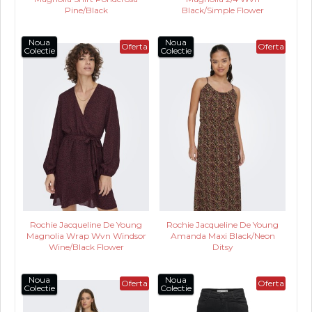
Pine/Black
Black/Simple Flower
Noua
Noua
Oferta
Oferta
Colectie
Colectie
Rochie Jacqueline De Young
Rochie Jacqueline De Young
Magnolia Wrap Wvn Windsor
Amanda Maxi Black/Neon
Wine/Black Flower
Ditsy
Noua
Noua
Oferta
Oferta
Colectie
Colectie