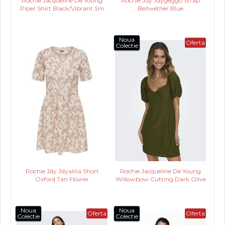
Rochie Jacqueline De Young
Rochie Jdy Jdygeggo Strap
Piper Shirt Black/Vibrant Sm
Bellwether Blue
Noua
Oferta
Colectie
Rochie Jdy Jdyalilia Short
Rochie Jacqueline De Young
Oxford Tan Flower
Willowbow Cutting Dark Olive
Noua
Noua
Oferta
Oferta
Colectie
Colectie