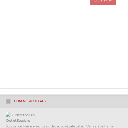
CONTINUA
PROMOTII
COPII
INFORMATII
CONTACT
CUM NE POTI GASI
OutletStock.ro
Stocuri de haine en-gros outlet actualizate zilnic. Vanzari de haine