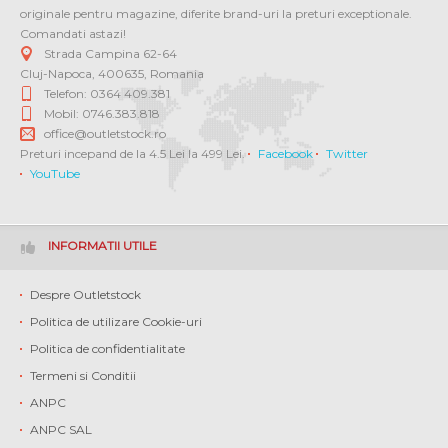
originale pentru magazine, diferite brand-uri la preturi exceptionale.
Comandati astazi!
Strada Campina 62-64
Cluj-Napoca
,
400635
,
Romania
Telefon: 0364 409.381
Mobil: 0746.383.818
office@outletstock.ro
Preturi incepand de la 4.5 Lei la 499 Lei.
Facebook
Twitter
YouTube
INFORMATII UTILE
Despre Outletstock
Politica de utilizare Cookie-uri
Politica de confidentialitate
Termeni si Conditii
ANPC
ANPC SAL