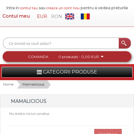
Intra in
sau
pentru a vedea preturile
contul tau
creaza un cont nou
Contul meu
EUR
RON
COMANDA
0 produs(e) - 0,00 EUR
CATEGORII PRODUSE
FEMEI
Home
Mamalicious
BARBATI
MAMALICIOUS
INCALTAMINTE DAMA
Nu exista niciun produs.
ACCESORII DAMA
COLECTIA NOUA