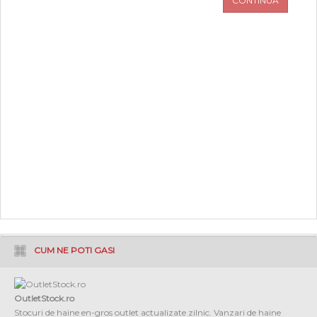
CONTINUA
PROMOTII
COPII
INFORMATII
CONTACT
CUM NE POTI GASI
OutletStock.ro
Stocuri de haine en-gros outlet actualizate zilnic. Vanzari de haine