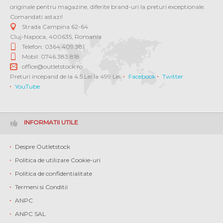
originale pentru magazine, diferite brand-uri la preturi exceptionale.
Comandati astazi!
Strada Campina 62-64
Cluj-Napoca
,
400635
,
Romania
Telefon: 0364 409.381
Mobil: 0746.383.818
office@outletstock.ro
Preturi incepand de la 4.5 Lei la 499 Lei.
Facebook
Twitter
YouTube
INFORMATII UTILE
Despre Outletstock
Politica de utilizare Cookie-uri
Politica de confidentialitate
Termeni si Conditii
ANPC
ANPC SAL