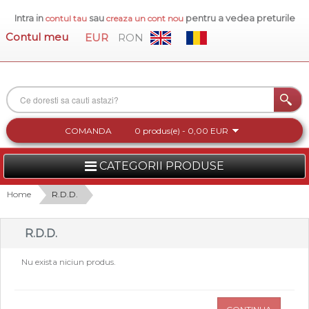
Intra in
sau
pentru a vedea preturile
contul tau
creaza un cont nou
Contul meu
EUR
RON
COMANDA
0 produs(e) - 0,00 EUR
CATEGORII PRODUSE
FEMEI
Home
R.D.D.
BARBATI
R.D.D.
INCALTAMINTE DAMA
Nu exista niciun produs.
ACCESORII DAMA
COLECTIA NOUA