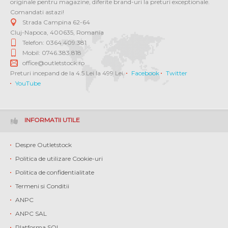
originale pentru magazine, diferite brand-uri la preturi exceptionale.
Comandati astazi!
Strada Campina 62-64
Cluj-Napoca
,
400635
,
Romania
Telefon: 0364 409.381
Mobil: 0746.383.818
office@outletstock.ro
Preturi incepand de la 4.5 Lei la 499 Lei.
Facebook
Twitter
YouTube
INFORMATII UTILE
Despre Outletstock
Politica de utilizare Cookie-uri
Politica de confidentialitate
Termeni si Conditii
ANPC
ANPC SAL
Platforma SOL