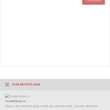
CONTINUA
PROMOTII
COPII
INFORMATII
CONTACT
CUM NE POTI GASI
OutletStock.ro
Stocuri de haine en-gros outlet actualizate zilnic. Vanzari de haine