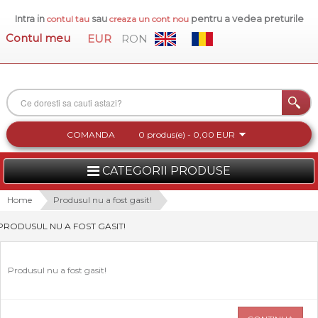
Intra in
sau
pentru a vedea preturile
contul tau
creaza un cont nou
Contul meu
EUR
RON
COMANDA
0 produs(e) - 0,00 EUR
CATEGORII PRODUSE
FEMEI
Home
Produsul nu a fost gasit!
PRODUSUL NU A FOST GASIT!
BARBATI
INCALTAMINTE DAMA
Produsul nu a fost gasit!
ACCESORII DAMA
COLECTIA NOUA