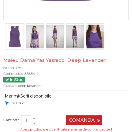
Maieu Dama Yas Yasracci Deep Lavander
Brand:
Yas
Cod produs:
85854-1
In Stoc
Culoare:
deep lavander
Marimi/Serii disponibile
M 1 buc
Cantitate:
Acest produs are o cantitate minima de comandat de 1