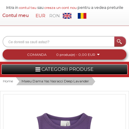
Intra in
sau
pentru a vedea preturile
contul tau
creaza un cont nou
Contul meu
EUR
RON
COMANDA
0 produs(e) - 0,00 EUR
CATEGORII PRODUSE
FEMEI
Home
Maieu Dama Yas Yasracci Deep Lavander
BARBATI
INCALTAMINTE DAMA
ACCESORII DAMA
COLECTIA NOUA