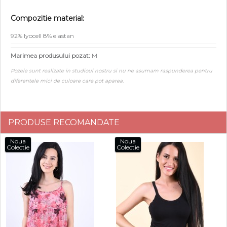
Compozitie material:
92% lyocell 8% elastan
Marimea produsului pozat:
M
Pozele sunt realizate in studioul nostru si nu ne asumam raspunderea pentru
diferentele mici de culoare care pot aparea.
PRODUSE RECOMANDATE
Noua
Noua
Colectie
Colectie