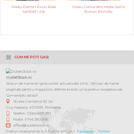
Maieu Dama I Avion Rose
Maieu Dama Vero Moda Sasha
Saf15163 I Alb
Button Birch/Ibi
CUM NE POTI GASI
OutletStock.ro
Stocuri de haine en-gros outlet actualizate zilnic. Vanzari de haine
originale pentru magazine, diferite brand-uri la preturi exceptionale.
Comandati astazi!
Strada Campina 62-64
Cluj-Napoca
,
400635
,
Romania
Telefon: 0364 409.381
Mobil: 0746.383.818
office@outletstock.ro
Preturi incepand de la 4.5 Lei la 499 Lei.
Facebook
Twitter