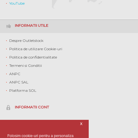
YouTube
INFORMATII UTILE
Despre Outletstock
Politica de utilizare Cookie-uri
Politica de confidentialitate
Termeni si Conditii
ANPC
ANPC SAL
Platforma SOL
INFORMATII CONT
Contul meu
X
Istoric comenzi
Folosim cookie-uri pentru a personaliza