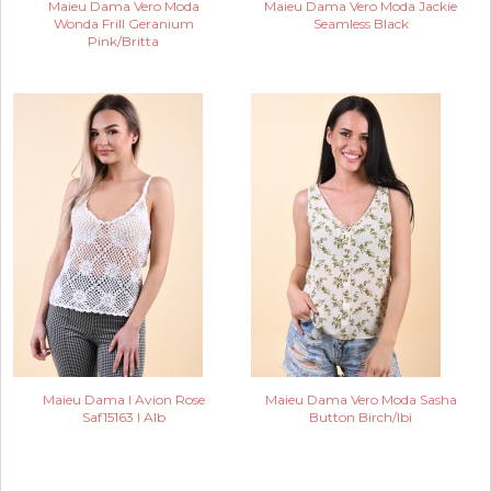
Maieu Dama Vero Moda
Maieu Dama Vero Moda Jackie
Wonda Frill Geranium
Seamless Black
Pink/Britta
Maieu Dama I Avion Rose
Maieu Dama Vero Moda Sasha
Saf15163 I Alb
Button Birch/Ibi