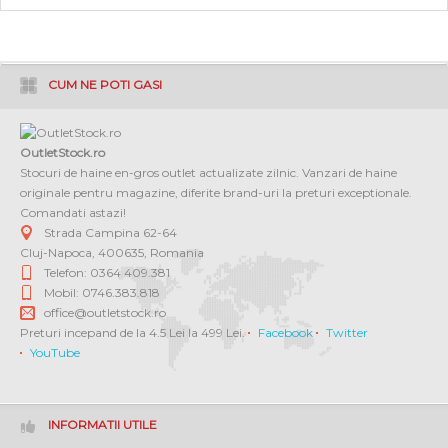
CUM NE POTI GASI
OutletStock.ro
Stocuri de haine en-gros outlet actualizate zilnic. Vanzari de haine
originale pentru magazine, diferite brand-uri la preturi exceptionale.
Comandati astazi!
Strada Campina 62-64
Cluj-Napoca
,
400635
,
Romania
Telefon: 0364 409.381
Mobil: 0746.383.818
office@outletstock.ro
Preturi incepand de la 4.5 Lei la 499 Lei.
Facebook
Twitter
YouTube
INFORMATII UTILE