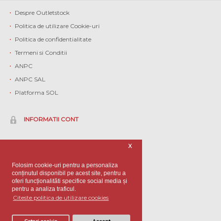
Despre Outletstock
Politica de utilizare Cookie-uri
Politica de confidentialitate
Termeni si Conditii
ANPC
ANPC SAL
Platforma SOL
INFORMATII CONT
Contul meu
X
Istoric comenzi
Folosim cookie-uri pentru a personaliza
Contact
conținutul disponibil pe acest site, pentru a
oferi funcționalităti specifice social media și
Informatii client
pentru a analiza traficul.
Branduri
Citeste politica de utilizare cookies