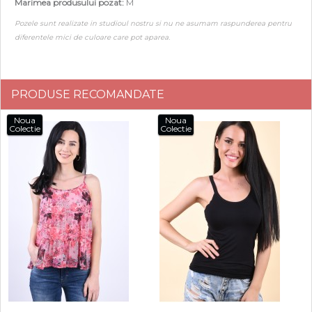
Marimea produsului pozat:
M
Pozele sunt realizate in studioul nostru si nu ne asumam raspunderea pentru
diferentele mici de culoare care pot aparea.
PRODUSE RECOMANDATE
Noua
Noua
Colectie
Colectie