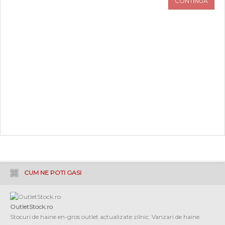
CONTINUA
PROMOTII
COPII
INFORMATII
CONTACT
CUM NE POTI GASI
OutletStock.ro
Stocuri de haine en-gros outlet actualizate zilnic. Vanzari de haine