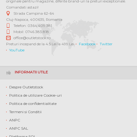
originale pentru magazine, diferite brand-uri la preturi exceptionale.
Comandati astazi!
Strada Campina 62-64
Cluj-Napoca
,
400635
,
Romania
Telefon: 0364 409.381
Mobil: 0746.383.818
office@outletstock.ro
Preturi incepand de la 4.5 Lei la 499 Lei.
Facebook
Twitter
YouTube
INFORMATII UTILE
Despre Outletstock
Politica de utilizare Cookie-uri
Politica de confidentialitate
Termeni si Conditii
ANPC
ANPC SAL
Platforma SOL