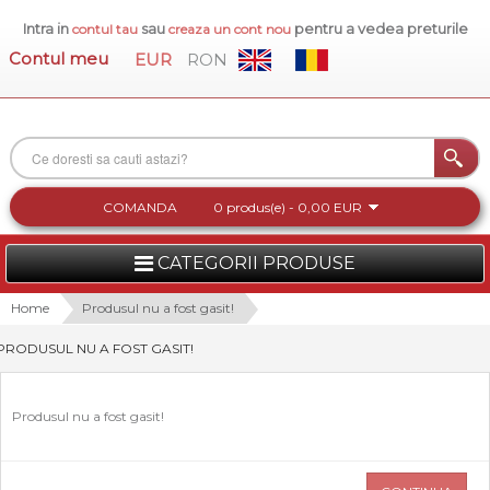
Intra in
sau
pentru a vedea preturile
contul tau
creaza un cont nou
Contul meu
EUR
RON
COMANDA
0 produs(e) - 0,00 EUR
CATEGORII PRODUSE
FEMEI
Home
Produsul nu a fost gasit!
PRODUSUL NU A FOST GASIT!
BARBATI
INCALTAMINTE DAMA
Produsul nu a fost gasit!
ACCESORII DAMA
COLECTIA NOUA