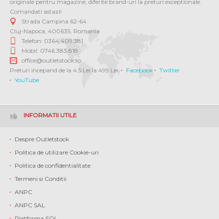
originale pentru magazine, diferite brand-uri la preturi exceptionale.
Comandati astazi!
Strada Campina 62-64
Cluj-Napoca
,
400635
,
Romania
Telefon: 0364 409.381
Mobil: 0746.383.818
office@outletstock.ro
Preturi incepand de la 4.5 Lei la 499 Lei.
Facebook
Twitter
YouTube
INFORMATII UTILE
Despre Outletstock
Politica de utilizare Cookie-uri
Politica de confidentialitate
Termeni si Conditii
ANPC
ANPC SAL
Platforma SOL