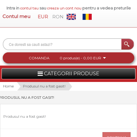
Intra in
sau
pentru a vedea preturile
contul tau
creaza un cont nou
Contul meu
EUR
RON
COMANDA
0 produs(e) - 0,00 EUR
CATEGORII PRODUSE
FEMEI
Home
Produsul nu a fost gasit!
PRODUSUL NU A FOST GASIT!
BARBATI
INCALTAMINTE DAMA
Produsul nu a fost gasit!
ACCESORII DAMA
COLECTIA NOUA