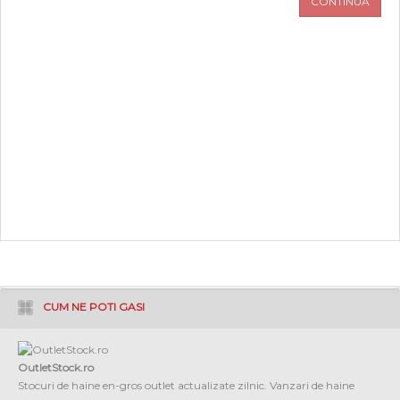
CONTINUA
PROMOTII
COPII
INFORMATII
CONTACT
CUM NE POTI GASI
OutletStock.ro
Stocuri de haine en-gros outlet actualizate zilnic. Vanzari de haine