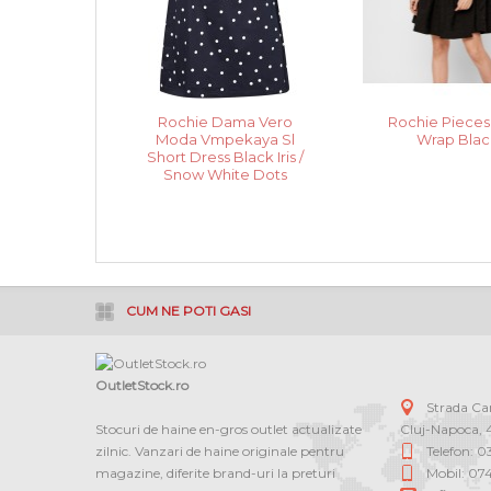
Rochie Dama Vero
Rochie Pieces 
Moda Vmpekaya Sl
Wrap Blac
Short Dress Black Iris /
Snow White Dots
CUM NE POTI GASI
OutletStock.ro
Strada C
Stocuri de haine en-gros outlet actualizate
Cluj-Napoca
,
zilnic. Vanzari de haine originale pentru
Telefon: 
magazine, diferite brand-uri la preturi
Mobil: 07