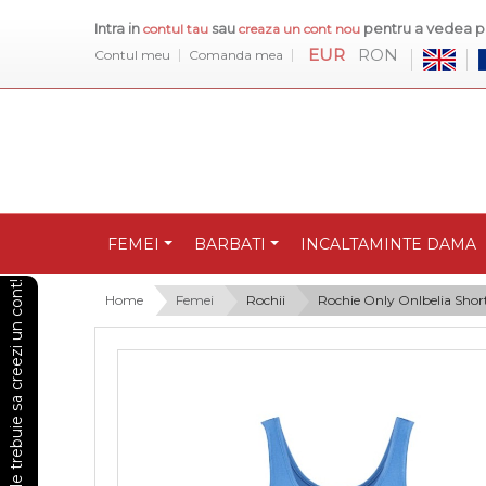
Intra in
sau
pentru a vedea pr
contul tau
creaza un cont nou
EUR
RON
Contul meu
Comanda mea
FEMEI
BARBATI
INCALTAMINTE DAMA
Pentru a vedea preturile trebuie sa creezi un cont!
Home
Femei
Rochii
Rochie Only Onlbelia Shor