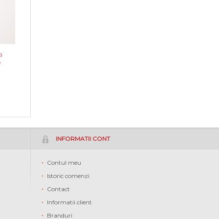
a
p
INFORMATII CONT
Contul meu
Istoric comenzi
Contact
Informatii client
Branduri