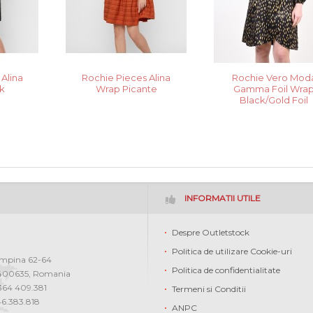
Alina
Rochie Pieces Alina
Rochie Vero Mod
k
Wrap Picante
Gamma Foil Wra
Black/Gold Foil
INFORMATII UTILE
Despre Outletstock
Politica de utilizare Cookie-uri
ampina 62-64
Politica de confidentialitate
400635
,
Romania
0364 409.381
Termeni si Conditii
46.383.818
ANPC