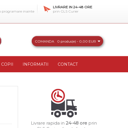
LIVRARE IN 24-48 ORE
 o programare inainte
prin GLS Curier
COMANDA
0 produs(e) - 0,00 EUR
COPII
INFORMATII
CONTACT
Livrare rapida in
24-48 ore
prin