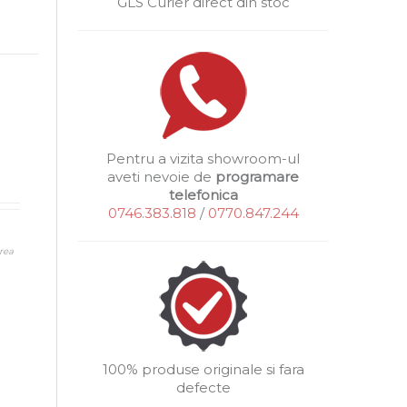
GLS Curier direct din stoc
Pentru a vizita showroom-ul
aveti nevoie de
programare
telefonica
0746.383.818
/
0770.847.244
rea
100% produse originale si fara
defecte