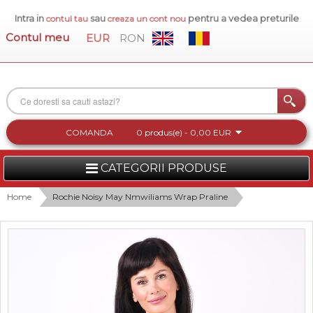
Intra in
sau
pentru a vedea preturile
contul tau
creaza un cont nou
Contul meu
EUR
RON
COMANDA
0 produs(e) - 0,00 EUR
CATEGORII PRODUSE
FEMEI
Home
Rochie Noisy May Nmwiliams Wrap Praline
BARBATI
INCALTAMINTE DAMA
ACCESORII DAMA
COLECTIA NOUA