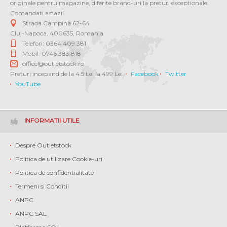
originale pentru magazine, diferite brand-uri la preturi exceptionale.
Comandati astazi!
Strada Campina 62-64
Cluj-Napoca
,
400635
,
Romania
Telefon: 0364 409.381
Mobil: 0746.383.818
office@outletstock.ro
Preturi incepand de la 4.5 Lei la 499 Lei.
Facebook
Twitter
YouTube
INFORMATII UTILE
Despre Outletstock
Politica de utilizare Cookie-uri
Politica de confidentialitate
Termeni si Conditii
ANPC
ANPC SAL