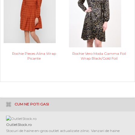
Rochie Pieces Alina Wrap
Rochie Vero Moda Gamma Foil
Picante
Wrap Black/Gold Foil
CUM NE POTI GASI
OutletStock.ro
Stocuri de haine en-gros outlet actualizate zilnic. Vanzari de haine