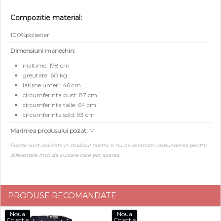
Compozitie material:
100%poliester
Dimensiuni manechin:
inaltime: 178 cm
greutate: 60 kg
latime umeri: 46 cm
circumferinta bust: 87 cm
circumferinta talie: 64 cm
circumferinta sold: 93 cm
Marimea produsului pozat:
M
Pozele sunt realizate in studioul nostru si nu ne asumam raspunderea pentru
diferentele mici de culoare care pot aparea.
PRODUSE RECOMANDATE
Noua
Noua
Colectie
Colectie