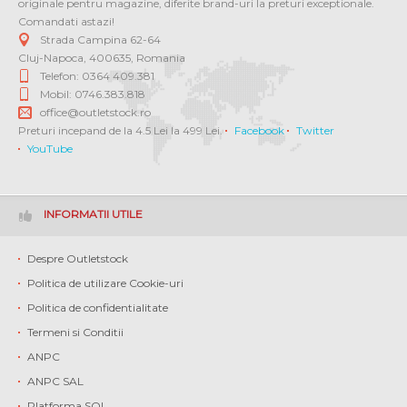
originale pentru magazine, diferite brand-uri la preturi exceptionale.
Comandati astazi!
Strada Campina 62-64
Cluj-Napoca
,
400635
,
Romania
Telefon: 0364 409.381
Mobil: 0746.383.818
office@outletstock.ro
Preturi incepand de la 4.5 Lei la 499 Lei.
Facebook
Twitter
YouTube
INFORMATII UTILE
Despre Outletstock
Politica de utilizare Cookie-uri
Politica de confidentialitate
Termeni si Conditii
ANPC
ANPC SAL
Platforma SOL