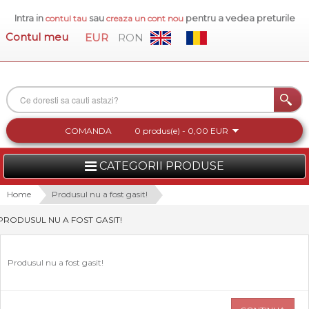
Intra in
sau
pentru a vedea preturile
contul tau
creaza un cont nou
Contul meu
EUR
RON
COMANDA
0 produs(e) - 0,00 EUR
CATEGORII PRODUSE
FEMEI
Home
Produsul nu a fost gasit!
PRODUSUL NU A FOST GASIT!
BARBATI
INCALTAMINTE DAMA
Produsul nu a fost gasit!
ACCESORII DAMA
COLECTIA NOUA