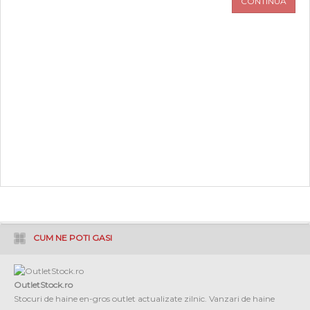
CONTINUA
PROMOTII
COPII
INFORMATII
CONTACT
CUM NE POTI GASI
OutletStock.ro
Stocuri de haine en-gros outlet actualizate zilnic. Vanzari de haine