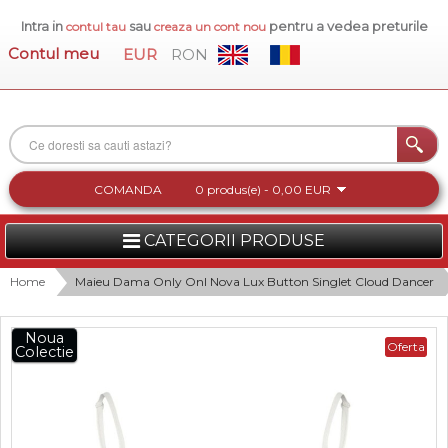
Intra in
sau
pentru a vedea preturile
contul tau
creaza un cont nou
Contul meu
EUR
RON
COMANDA
0 produs(e) - 0,00 EUR
CATEGORII PRODUSE
FEMEI
Home
Maieu Dama Only Onl Nova Lux Button Singlet Cloud Dancer
BARBATI
Noua
Oferta
Colectie
INCALTAMINTE DAMA
ACCESORII DAMA
COLECTIA NOUA