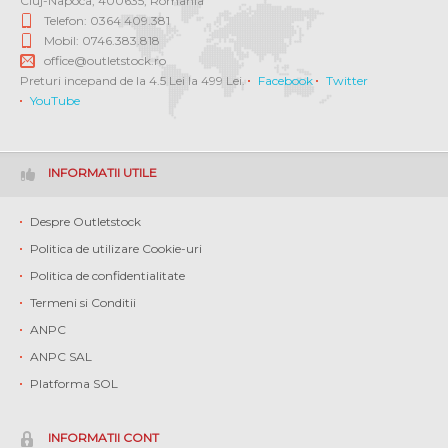
Cluj-Napoca
,
400635
,
Romania
Telefon: 0364 409.381
Mobil: 0746.383.818
office@outletstock.ro
Preturi incepand de la 4.5 Lei la 499 Lei.
Facebook
Twitter
YouTube
INFORMATII UTILE
Despre Outletstock
Politica de utilizare Cookie-uri
Politica de confidentialitate
Termeni si Conditii
ANPC
ANPC SAL
Platforma SOL
INFORMATII CONT