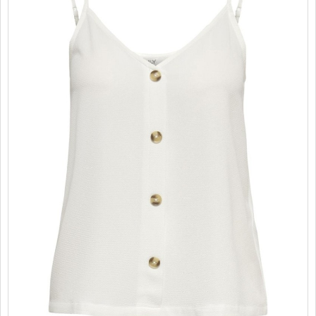
PROMOTII
COPII
INFORMATII
CONTACT