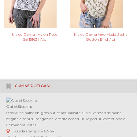
Maieu Dama I Avion Rose
Maieu Dama Vero Moda Sasha
Saf15163 I Alb
Button Birch/Ibi
CUM NE POTI GASI
OutletStock.ro
Stocuri de haine en-gros outlet actualizate zilnic. Vanzari de haine
originale pentru magazine, diferite brand-uri la preturi exceptionale.
Comandati astazi!
Strada Campina 62-64