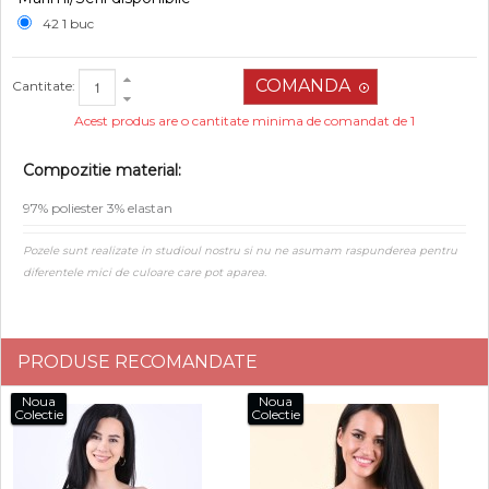
42 1 buc
Cantitate:
Acest produs are o cantitate minima de comandat de 1
Compozitie material:
97% poliester 3% elastan
Pozele sunt realizate in studioul nostru si nu ne asumam raspunderea pentru
diferentele mici de culoare care pot aparea.
PRODUSE RECOMANDATE
Noua
Noua
Colectie
Colectie