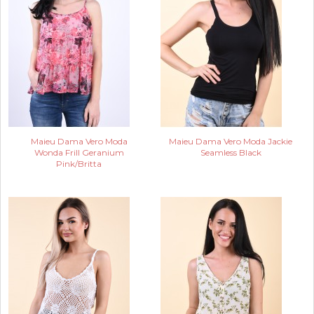
Maieu Dama Vero Moda
Maieu Dama Vero Moda Jackie
Wonda Frill Geranium
Seamless Black
Pink/Britta