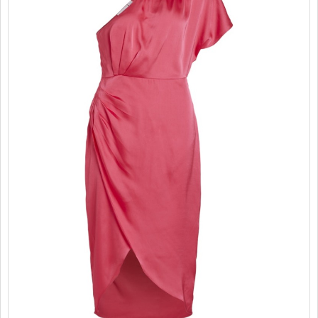
PROMOTII
COPII
INFORMATII
CONTACT