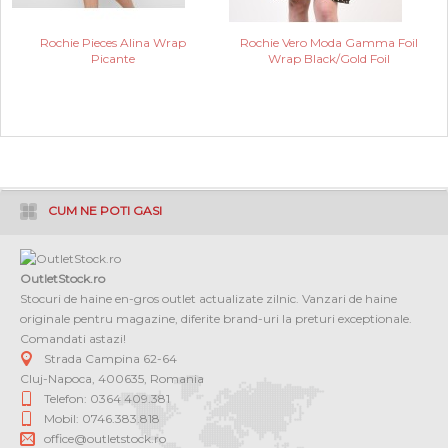
Rochie Pieces Alina Wrap
Rochie Vero Moda Gamma Foil
Picante
Wrap Black/Gold Foil
CUM NE POTI GASI
OutletStock.ro
Stocuri de haine en-gros outlet actualizate zilnic. Vanzari de haine
originale pentru magazine, diferite brand-uri la preturi exceptionale.
Comandati astazi!
Strada Campina 62-64
Cluj-Napoca
,
400635
,
Romania
Telefon: 0364 409.381
Mobil: 0746.383.818
office@outletstock.ro