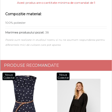
Acest produs are o cantitate minima de comandat de 1
Compozitie material:
100% poliester
Marimea produsului pozat:
38
Pozele sunt realizate in studioul nostru si nu ne asumam raspunderea pentru
diferentele mici de culoare care pot aparea.
PRODUSE RECOMANDATE
Noua
Noua
Colectie
Colectie