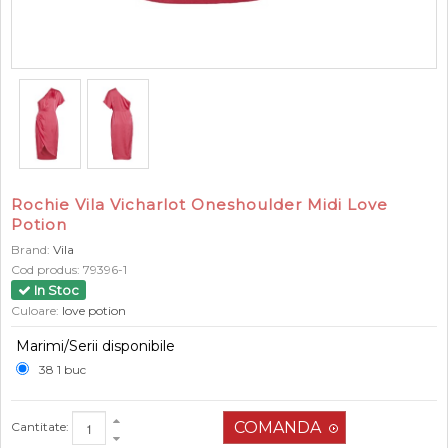
Rochie Vila Vicharlot Oneshoulder Midi Love
Potion
Brand:
Vila
Cod produs:
79396-1
In Stoc
Culoare:
love potion
Marimi/Serii disponibile
38 1 buc
Cantitate: