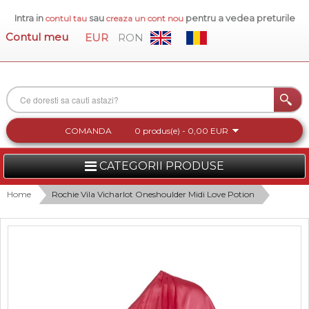
Intra in
sau
pentru a vedea preturile
contul tau
creaza un cont nou
Contul meu
EUR
RON
COMANDA
0 produs(e) - 0,00 EUR
CATEGORII PRODUSE
FEMEI
Home
Rochie Vila Vicharlot Oneshoulder Midi Love Potion
BARBATI
INCALTAMINTE DAMA
ACCESORII DAMA
COLECTIA NOUA