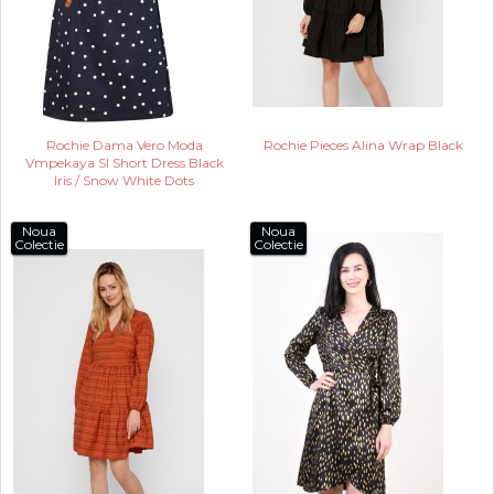
Rochie Dama Vero Moda
Rochie Pieces Alina Wrap Black
Vmpekaya Sl Short Dress Black
Iris / Snow White Dots
Noua
Noua
Colectie
Colectie