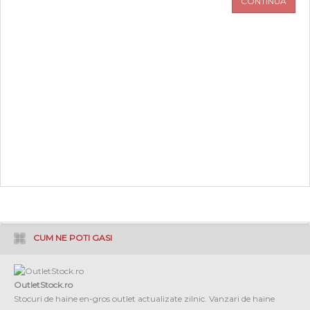
CONTINUA
PROMOTII
COPII
INFORMATII
CONTACT
CUM NE POTI GASI
OutletStock.ro
Stocuri de haine en-gros outlet actualizate zilnic. Vanzari de haine