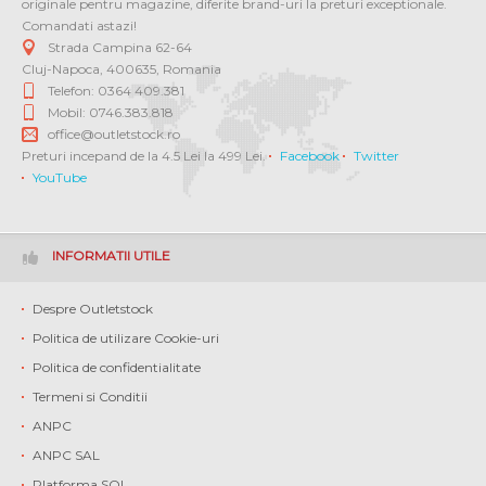
originale pentru magazine, diferite brand-uri la preturi exceptionale.
Comandati astazi!
Strada Campina 62-64
Cluj-Napoca
,
400635
,
Romania
Telefon: 0364 409.381
Mobil: 0746.383.818
office@outletstock.ro
Preturi incepand de la 4.5 Lei la 499 Lei.
Facebook
Twitter
YouTube
INFORMATII UTILE
Despre Outletstock
Politica de utilizare Cookie-uri
Politica de confidentialitate
Termeni si Conditii
ANPC
ANPC SAL
Platforma SOL