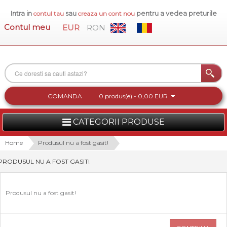
Intra in
sau
pentru a vedea preturile
contul tau
creaza un cont nou
Contul meu
EUR
RON
COMANDA
0 produs(e) - 0,00 EUR
CATEGORII PRODUSE
FEMEI
Home
Produsul nu a fost gasit!
PRODUSUL NU A FOST GASIT!
BARBATI
INCALTAMINTE DAMA
Produsul nu a fost gasit!
ACCESORII DAMA
COLECTIA NOUA