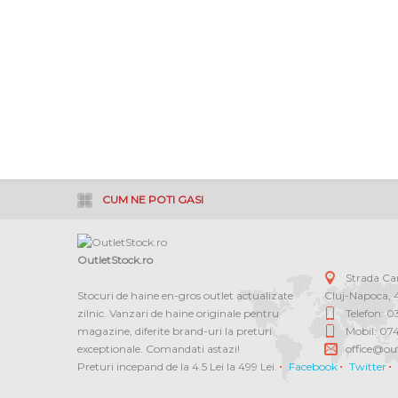
CUM NE POTI GASI
OutletStock.ro
Strada C
Stocuri de haine en-gros outlet actualizate
Cluj-Napoca
,
zilnic. Vanzari de haine originale pentru
Telefon: 
magazine, diferite brand-uri la preturi
Mobil: 07
exceptionale. Comandati astazi!
office@out
Preturi incepand de la 4.5 Lei la 499 Lei.
Facebook
Twitter