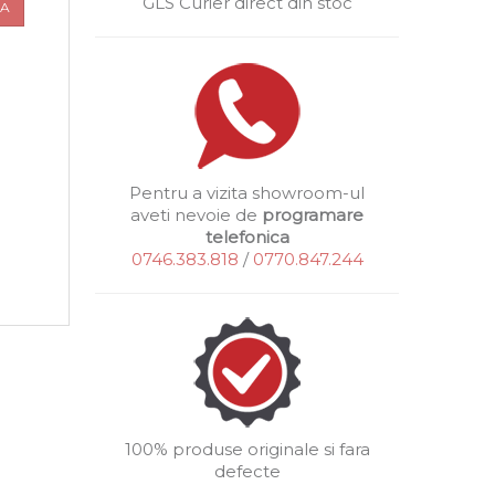
GLS Curier direct din stoc
UA
Pentru a vizita showroom-ul
aveti nevoie de
programare
telefonica
0746.383.818
/
0770.847.244
100% produse originale si fara
defecte