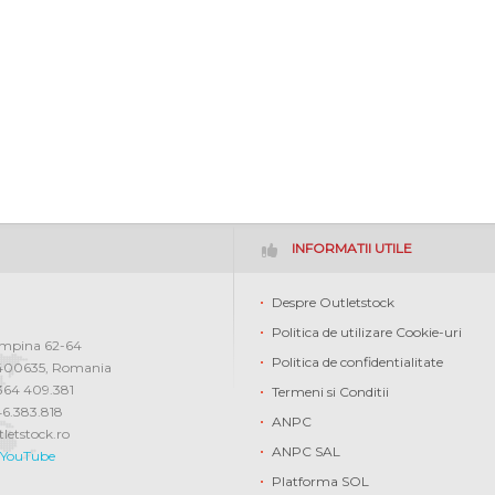
INFORMATII UTILE
Despre Outletstock
Politica de utilizare Cookie-uri
ampina 62-64
Politica de confidentialitate
400635
,
Romania
0364 409.381
Termeni si Conditii
46.383.818
ANPC
letstock.ro
ANPC SAL
YouTube
Platforma SOL