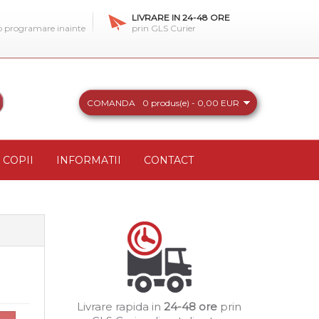
LIVRARE IN 24-48 ORE
 o programare inainte
prin GLS Curier
COMANDA
0 produs(e) - 0,00 EUR
COPII
INFORMATII
CONTACT
Livrare rapida in
24-48 ore
prin