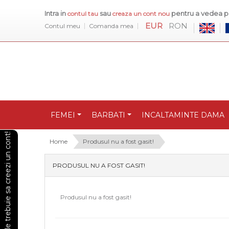
Intra in
sau
pentru a vedea pr
contul tau
creaza un cont nou
EUR
RON
Contul meu
Comanda mea
FEMEI
BARBATI
INCALTAMINTE DAMA
Pentru a vedea preturile trebuie sa creezi un cont!
Home
Produsul nu a fost gasit!
PRODUSUL NU A FOST GASIT!
Produsul nu a fost gasit!