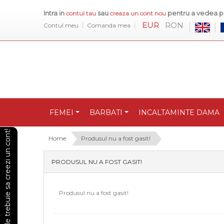
Intra in
sau
pentru a vedea pr
contul tau
creaza un cont nou
EUR
RON
Contul meu
Comanda mea
FEMEI
BARBATI
INCALTAMINTE DAMA
Pentru a vedea preturile trebuie sa creezi un cont!
Home
Produsul nu a fost gasit!
PRODUSUL NU A FOST GASIT!
Produsul nu a fost gasit!