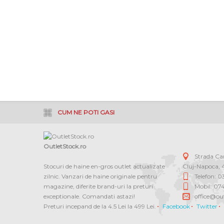
CUM NE POTI GASI
OutletStock.ro
Strada C
Stocuri de haine en-gros outlet actualizate
Cluj-Napoca
,
zilnic. Vanzari de haine originale pentru
Telefon: 
magazine, diferite brand-uri la preturi
Mobil: 07
exceptionale. Comandati astazi!
office@out
Preturi incepand de la 4.5 Lei la 499 Lei.
Facebook
Twitter