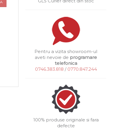
GLS Curier direct din stoc
UA
Pentru a vizita showroom-ul
aveti nevoie de
programare
telefonica
0746.383.818
/
0770.847.244
100% produse originale si fara
defecte