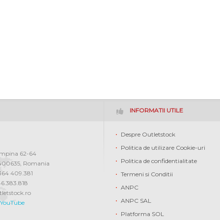
INFORMATII UTILE
Despre Outletstock
Politica de utilizare Cookie-uri
ampina 62-64
Politica de confidentialitate
400635
,
Romania
0364 409.381
Termeni si Conditii
46.383.818
ANPC
letstock.ro
ANPC SAL
YouTube
Platforma SOL