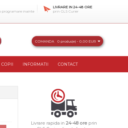
LIVRARE IN 24-48 ORE
 o programare inainte
prin GLS Curier
COMANDA
0 produs(e) - 0,00 EUR
COPII
INFORMATII
CONTACT
Livrare rapida in
24-48 ore
prin