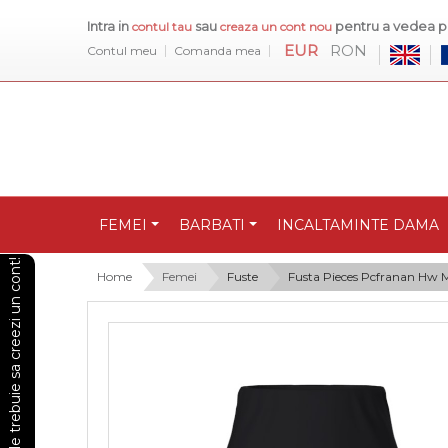
Intra in
sau
pentru a vedea pr
contul tau
creaza un cont nou
EUR
RON
Contul meu
Comanda mea
FEMEI
BARBATI
INCALTAMINTE DAMA
Pentru a vedea preturile trebuie sa creezi un cont!
Home
Femei
Fuste
Fusta Pieces Pcfranan Hw M