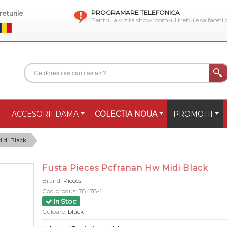
PROGRAMARE TELEFONICA
eturile
Pentru a vizita showroom-ul trebuie sa faceti
ACCESORII DAMA
COLECTIA NOUA
PROMOTII
idi Black
Fusta Pieces Pcfranan Hw Midi Black
Brand:
Pieces
Cod produs:
78478-1
In Stoc
Culoare:
black