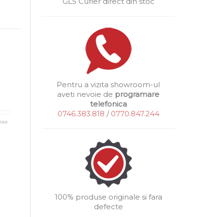
GLS Curier direct din stoc
Pentru a vizita showroom-ul
aveti nevoie de
programare
telefonica
0746.383.818
/
0770.847.244
rea
100% produse originale si fara
defecte