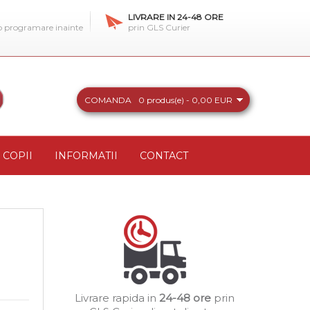
LIVRARE IN 24-48 ORE
 o programare inainte
prin GLS Curier
COMANDA
0 produs(e) - 0,00 EUR
COPII
INFORMATII
CONTACT
Livrare rapida in
24-48 ore
prin