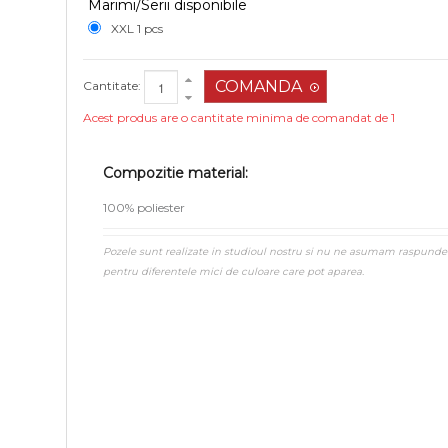
Marimi/Serii disponibile
XXL 1 pcs
Cantitate:
Acest produs are o cantitate minima de comandat de 1
Compozitie material:
100% poliester
Pozele sunt realizate in studioul nostru si nu ne asumam raspunde
pentru diferentele mici de culoare care pot aparea.