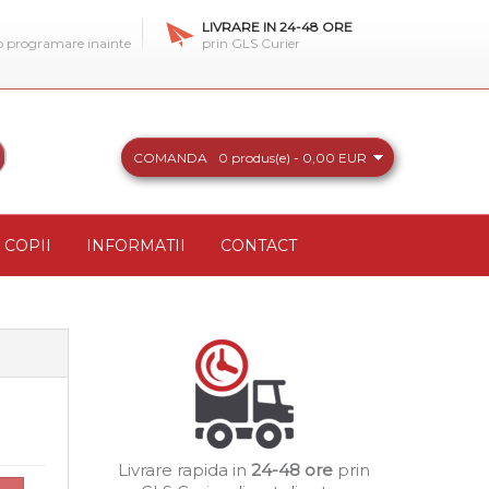
LIVRARE IN 24-48 ORE
 o programare inainte
prin GLS Curier
COMANDA
0 produs(e) - 0,00 EUR
COPII
INFORMATII
CONTACT
Livrare rapida in
24-48 ore
prin