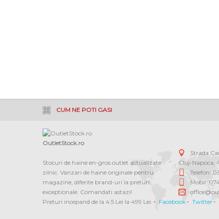
CUM NE POTI GASI
OutletStock.ro
Strada C
Stocuri de haine en-gros outlet actualizate
Cluj-Napoca
,
zilnic. Vanzari de haine originale pentru
Telefon: 
magazine, diferite brand-uri la preturi
Mobil: 07
exceptionale. Comandati astazi!
office@out
Preturi incepand de la 4.5 Lei la 499 Lei.
Facebook
Twitter