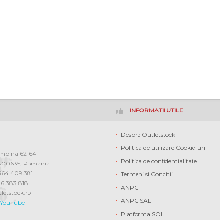
INFORMATII UTILE
Despre Outletstock
Politica de utilizare Cookie-uri
ampina 62-64
Politica de confidentialitate
400635
,
Romania
0364 409.381
Termeni si Conditii
46.383.818
ANPC
letstock.ro
ANPC SAL
YouTube
Platforma SOL