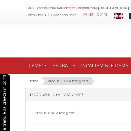
Intra in
sau
pentru a vedea pr
contul tau
creaza un cont nou
EUR
RON
Contul meu
Comanda mea
FEMEI
BARBATI
INCALTAMINTE DAMA
Pentru a vedea preturile trebuie sa creezi un cont!
Home
Produsul nu a fost gasit!
PRODUSUL NU A FOST GASIT!
Produsul nu a fost gasit!