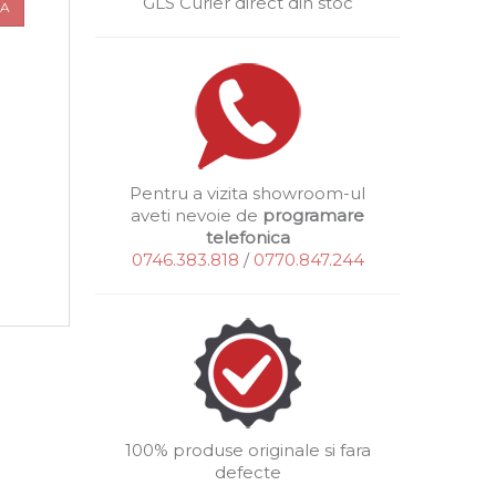
GLS Curier direct din stoc
UA
Pentru a vizita showroom-ul
aveti nevoie de
programare
telefonica
0746.383.818
/
0770.847.244
100% produse originale si fara
defecte