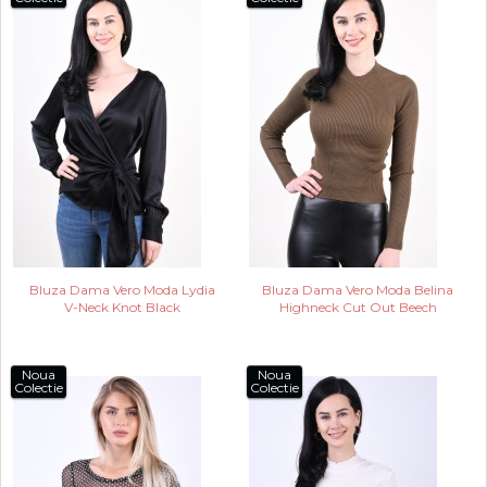
Bluza Dama Vero Moda Lydia
Bluza Dama Vero Moda Belina
V-Neck Knot Black
Highneck Cut Out Beech
Noua
Noua
Colectie
Colectie