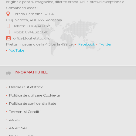
originale pentru magazine, diferite brand-uri la preturi exceptionale.
Comandati astazi!
Strada Campina 62-64
Cluj-Napoca
,
400635
,
Romania
Telefon: 0364 409.381
Mobil: 0746.383.818
office@outletstock.ro
Preturi incepand de la 4.5 Lei la 499 Lei.
Facebook
Twitter
YouTube
INFORMATII UTILE
Despre Outletstock
Politica de utilizare Cookie-uri
Politica de confidentialitate
Termeni si Conditii
ANPC
ANPC SAL