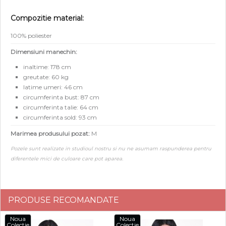
Compozitie material:
100% poliester
Dimensiuni manechin:
inaltime: 178 cm
greutate: 60 kg
latime umeri: 46 cm
circumferinta bust: 87 cm
circumferinta talie: 64 cm
circumferinta sold: 93 cm
Marimea produsului pozat:
M
Pozele sunt realizate in studioul nostru si nu ne asumam raspunderea pentru
diferentele mici de culoare care pot aparea.
PRODUSE RECOMANDATE
Noua
Noua
Colectie
Colectie