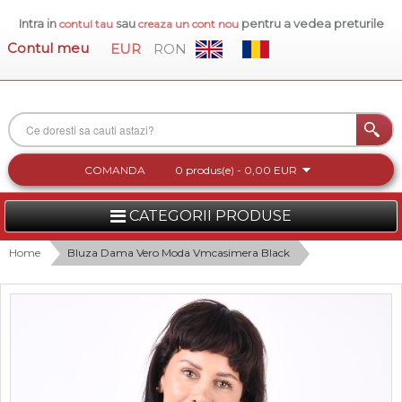
Intra in
sau
pentru a vedea preturile
contul tau
creaza un cont nou
Contul meu
EUR
RON
COMANDA
0 produs(e) - 0,00 EUR
CATEGORII PRODUSE
FEMEI
Home
Bluza Dama Vero Moda Vmcasimera Black
BARBATI
INCALTAMINTE DAMA
ACCESORII DAMA
COLECTIA NOUA