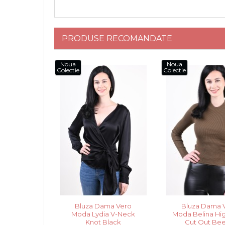
PRODUSE RECOMANDATE
Noua
Noua
Colectie
Colectie
Bluza Dama Vero
Bluza Dama 
Moda Lydia V-Neck
Moda Belina Hi
Knot Black
Cut Out Be