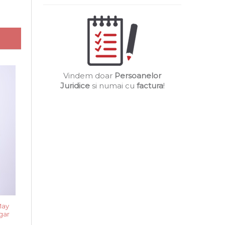
Vindem doar
Persoanelor
Juridice
si numai cu
factura
!
May
gar