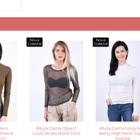
Noua
Noua
Colectie
Colectie
Vero
Bluza Dama Object
Bluza Dama Noisy 
ghneck
Louis Jersey Black Dots
Berry High Neck Su
ech
Swizzie