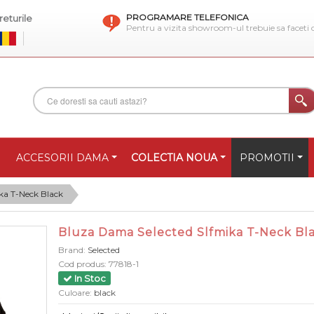
PROGRAMARE TELEFONICA
eturile
Pentru a vizita showroom-ul trebuie sa faceti
ACCESORII DAMA
COLECTIA NOUA
PROMOTII
ka T-Neck Black
Bluza Dama Selected Slfmika T-Neck Bl
Brand:
Selected
Cod produs:
77818-1
In Stoc
Culoare:
black