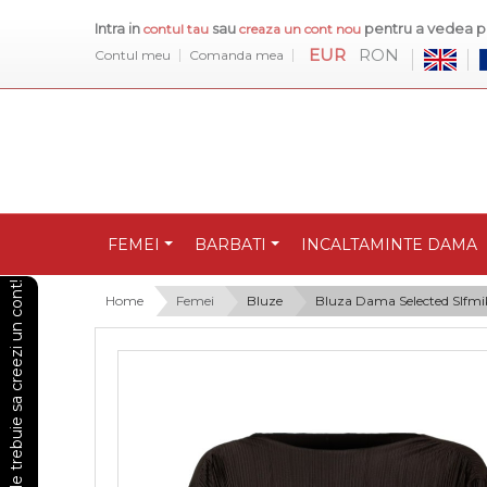
Intra in
sau
pentru a vedea pr
contul tau
creaza un cont nou
EUR
RON
Contul meu
Comanda mea
FEMEI
BARBATI
INCALTAMINTE DAMA
Pentru a vedea preturile trebuie sa creezi un cont!
Home
Femei
Bluze
Bluza Dama Selected Slfmi