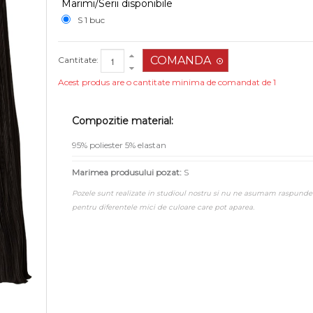
Marimi/Serii disponibile
S 1 buc
Cantitate:
Acest produs are o cantitate minima de comandat de 1
Compozitie material:
95% poliester 5% elastan
Marimea produsului pozat:
S
Pozele sunt realizate in studioul nostru si nu ne asumam raspunde
pentru diferentele mici de culoare care pot aparea.