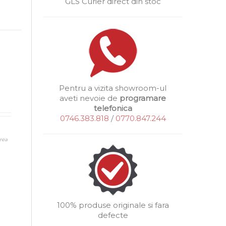
GLS Curier direct din stoc
Pentru a vizita showroom-ul
aveti nevoie de
programare
telefonica
0746.383.818
/
0770.847.244
rea
100% produse originale si fara
defecte