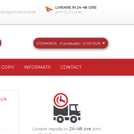
LIVRARE IN 24-48 ORE
 o programare inainte
prin GLS Curier
COMANDA
0 produs(e) - 0,00 EUR
COPII
INFORMATII
CONTACT
ack
Livrare rapida in
24-48 ore
prin