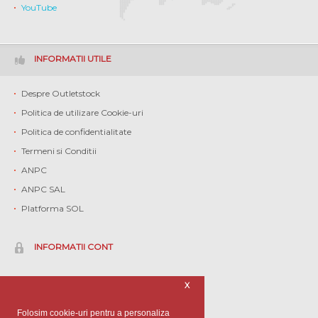
YouTube
INFORMATII UTILE
Despre Outletstock
Politica de utilizare Cookie-uri
Politica de confidentialitate
Termeni si Conditii
ANPC
ANPC SAL
Platforma SOL
INFORMATII CONT
Contul meu
X
Istoric comenzi
Folosim cookie-uri pentru a personaliza