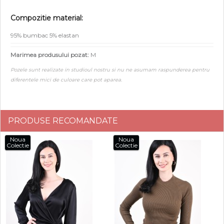
Compozitie material:
95% bumbac 5% elastan
Marimea produsului pozat:
M
Pozele sunt realizate in studioul nostru si nu ne asumam raspunderea pentru
diferentele mici de culoare care pot aparea.
PRODUSE RECOMANDATE
Noua
Noua
Colectie
Colectie