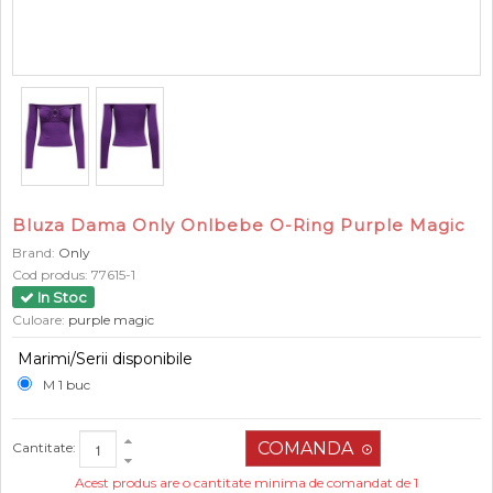
Bluza Dama Only Onlbebe O-Ring Purple Magic
Brand:
Only
Cod produs:
77615-1
In Stoc
Culoare:
purple magic
Marimi/Serii disponibile
M 1 buc
Cantitate:
Acest produs are o cantitate minima de comandat de 1