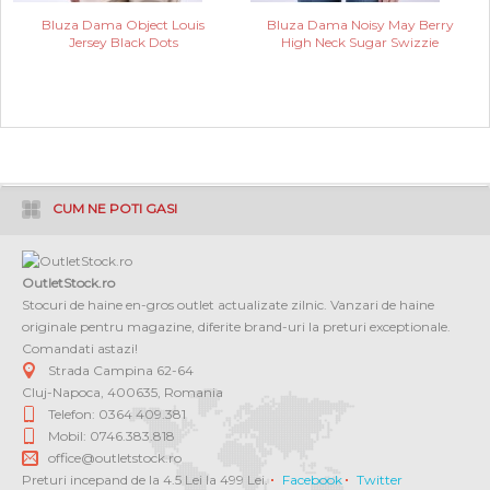
Bluza Dama Object Louis
Bluza Dama Noisy May Berry
Jersey Black Dots
High Neck Sugar Swizzie
CUM NE POTI GASI
OutletStock.ro
Stocuri de haine en-gros outlet actualizate zilnic. Vanzari de haine
originale pentru magazine, diferite brand-uri la preturi exceptionale.
Comandati astazi!
Strada Campina 62-64
Cluj-Napoca
,
400635
,
Romania
Telefon: 0364 409.381
Mobil: 0746.383.818
office@outletstock.ro
Preturi incepand de la 4.5 Lei la 499 Lei.
Facebook
Twitter