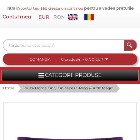
Intra in
sau
pentru a vedea preturile
contul tau
creaza un cont nou
Contul meu
EUR
RON
COMANDA
0 produs(e) - 0,00 EUR
CATEGORII PRODUSE
FEMEI
Home
Bluza Dama Only Onlbebe O-Ring Purple Magic
BARBATI
INCALTAMINTE DAMA
ACCESORII DAMA
COLECTIA NOUA